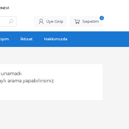
INEVI
0
Üye Girişi
Sepetim
tişim
İktisat
Hakkımızda
lunamadı.
lı arama yapabilirsiniz.