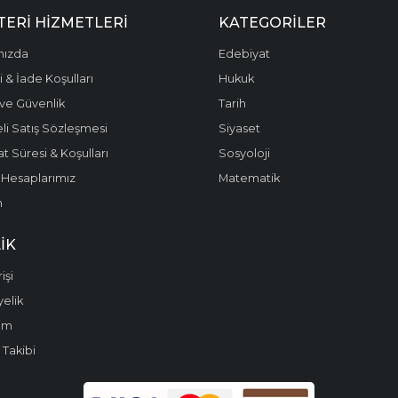
ERI HIZMETLERI
KATEGORILER
mızda
Edebiyat
 & İade Koşulları
Hukuk
k ve Güvenlik
Tarih
li Satış Sözleşmesi
Siyaset
t Süresi & Koşulları
Sosyoloji
Hesaplarımız
Matematik
m
IK
işi
yelik
im
 Takibi