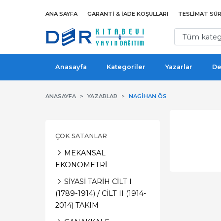
ANA SAYFA
GARANTI & İADE KOŞULLARI
TESLIMAT SÜR
Anasayfa
Kategoriler
Yazarlar
De
ANASAYFA
YAZARLAR
NAGIHAN ÖS
ÇOK SATANLAR
MEKANSAL
EKONOMETRİ
SİYASİ TARİH CİLT I
(1789-1914) / CİLT II (1914-
2014) TAKIM