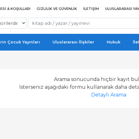
ESI & KOŞULLARI
GIZLILIK VE GÜVENLIK
İLETIŞIM
ULUSLARARASI YAY
rin Çocuk Yayınları
Uluslararası İlişkiler
Hukuk
İle
Arama sonucunda hiçbir kayıt bu
İsterseniz aşağıdaki formu kullanarak daha detay
Detaylı Arama