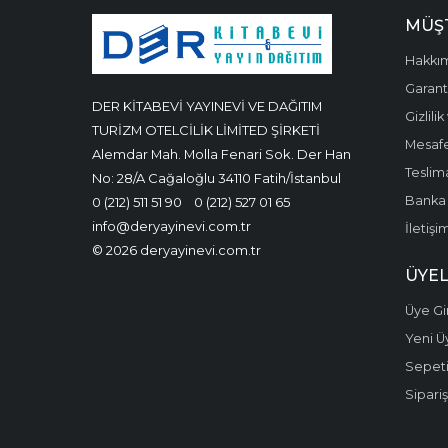
MÜŞT
Hakkı
Garanti
DER KİTABEVİ YAYINEVİ VE DAĞITIM
Gizlili
TURİZM OTELCİLİK LİMİTED ŞİRKETİ
Mesafe
Alemdar Mah. Molla Fenari Sok. Der Han
Teslima
No: 28/A Cağaloğlu 34110 Fatih/İstanbul
Banka 
0 (212) 511 51 90
0 (212) 527 01 65
info@deryayinevi.com.tr
İletişi
© 2026 deryayinevi.com.tr
ÜYEL
Üye Gir
Yeni Ü
Sepet
Sipariş