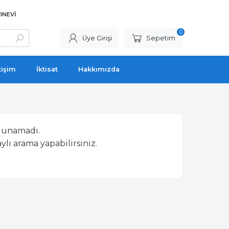
INEVI
0
Üye Girişi
Sepetim
tişim
İktisat
Hakkımızda
lunamadı.
lı arama yapabilirsiniz.