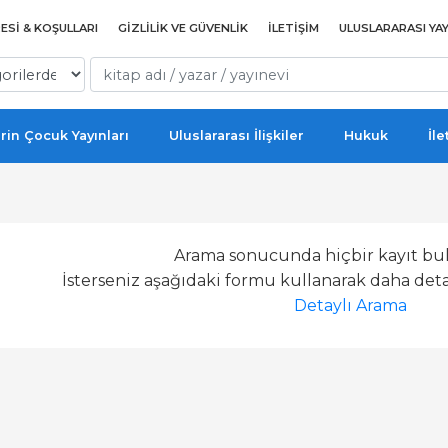
ESI & KOŞULLARI
GIZLILIK VE GÜVENLIK
İLETIŞIM
ULUSLARARASI YAY
rin Çocuk Yayınları
Uluslararası İlişkiler
Hukuk
İle
Arama sonucunda hiçbir kayıt bu
İsterseniz aşağıdaki formu kullanarak daha detay
Detaylı Arama