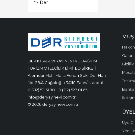
* - Der
MÜŞT
Hakkı
Garanti
DER KİTABEVİ YAYINEVİ VE DAĞITIM
Gizlili
TURİZM OTELCİLİK LİMİTED ŞİRKETİ
Mesafe
Alemdar Mah. Molla Fenari Sok. Der Han
Teslima
No: 28/A Cağaloğlu 34110 Fatih/İstanbul
Banka 
0 (212) 511 51 90
0 (212) 527 01 65
info@deryayinevi.com.tr
İletişi
© 2026 deryayinevi.com.tr
ÜYEL
Üye Gir
Yeni Ü