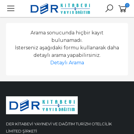
0
Arama sonucunda hiçbir kayıt
bulunamadı.
İsterseniz aşağıdaki formu kullanarak daha
detaylı arama yapabilirsiniz.
Detaylı Arama
DER KİTABEVİ YAYINEVİ VE DAĞITIM TURİZM OTELCİLİK
LİMİTED ŞİRKETİ