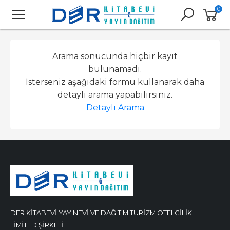
0
Arama sonucunda hiçbir kayıt
bulunamadı.
İsterseniz aşağıdaki formu kullanarak daha
detaylı arama yapabilirsiniz.
Detaylı Arama
DER KİTABEVİ YAYINEVİ VE DAĞITIM TURİZM OTELCİLİK
LİMİTED ŞİRKETİ