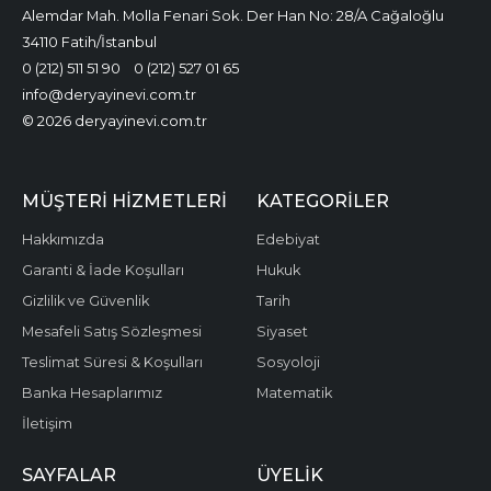
Alemdar Mah. Molla Fenari Sok. Der Han No: 28/A Cağaloğlu
34110 Fatih/İstanbul
0 (212) 511 51 90
0 (212) 527 01 65
info@deryayinevi.com.tr
© 2026 deryayinevi.com.tr
MÜŞTERI HIZMETLERI
KATEGORILER
Hakkımızda
Edebiyat
Garanti & İade Koşulları
Hukuk
Gizlilik ve Güvenlik
Tarih
Mesafeli Satış Sözleşmesi
Siyaset
Teslimat Süresi & Koşulları
Sosyoloji
Banka Hesaplarımız
Matematik
İletişim
SAYFALAR
ÜYELIK