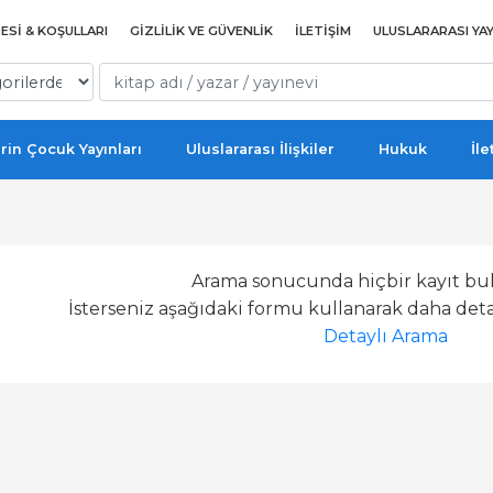
ESI & KOŞULLARI
GIZLILIK VE GÜVENLIK
İLETIŞIM
ULUSLARARASI YAY
rin Çocuk Yayınları
Uluslararası İlişkiler
Hukuk
İle
Arama sonucunda hiçbir kayıt bu
İsterseniz aşağıdaki formu kullanarak daha detay
Detaylı Arama