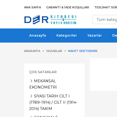
ANA SAYFA
GARANTI & İADE KOŞULLARI
TESLIMAT SÜR
Anasayfa
Kategoriler
Yazarlar
De
ANASAYFA
YAZARLAR
NAHIT SERTDEMIR
ÇOK SATANLAR
MEKANSAL
EKONOMETRİ
SİYASİ TARİH CİLT I
(1789-1914) / CİLT II (1914-
2014) TAKIM