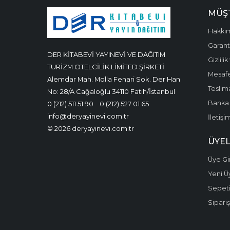
MÜŞT
Hakkı
Garanti
DER KİTABEVİ YAYINEVİ VE DAĞITIM
Gizlili
TURİZM OTELCİLİK LİMİTED ŞİRKETİ
Mesafe
Alemdar Mah. Molla Fenari Sok. Der Han
Teslima
No: 28/A Cağaloğlu 34110 Fatih/İstanbul
Banka 
0 (212) 511 51 90
0 (212) 527 01 65
info@deryayinevi.com.tr
İletişi
© 2026 deryayinevi.com.tr
ÜYEL
Üye Gir
Yeni Ü
Sepet
Sipariş