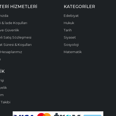
ERI HIZMETLERI
KATEGORILER
mızda
Edebiyat
 & İade Koşulları
Hukuk
k ve Güvenlik
Tarih
li Satış Sözleşmesi
Siyaset
t Süresi & Koşulları
Sosyoloji
Hesaplarımız
Matematik
m
IK
işi
yelik
im
 Takibi