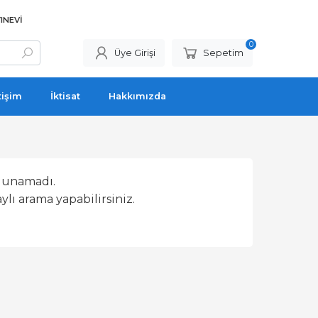
INEVI
0
Üye Girişi
Sepetim
tişim
İktisat
Hakkımızda
lunamadı.
lı arama yapabilirsiniz.