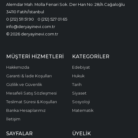
Alemdar Mah. Molla Fenari Sok. Der Han No: 28/A Cağaloğlu
34110 Fatih/İstanbul
0 (212) 511 51 90
0 (212) 527 01 65
info@deryayinevi.com.tr
© 2026 deryayinevi.com.tr
MÜŞTERI HIZMETLERI
KATEGORILER
Hakkımızda
Edebiyat
Garanti & İade Koşulları
Hukuk
Gizlilik ve Güvenlik
Tarih
Mesafeli Satış Sözleşmesi
Siyaset
Teslimat Süresi & Koşulları
Sosyoloji
Banka Hesaplarımız
Matematik
İletişim
SAYFALAR
ÜYELIK