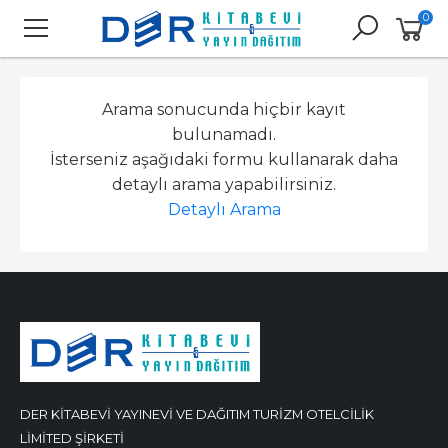
0
Arama sonucunda hiçbir kayıt
bulunamadı.
İsterseniz aşağıdaki formu kullanarak daha
detaylı arama yapabilirsiniz.
Detaylı Arama
DER KİTABEVİ YAYINEVİ VE DAĞITIM TURİZM OTELCİLİK
LİMİTED ŞİRKETİ