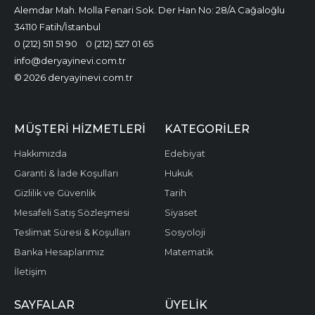
Alemdar Mah. Molla Fenari Sok. Der Han No: 28/A Cağaloğlu
34110 Fatih/İstanbul
0 (212) 511 51 90
0 (212) 527 01 65
info@deryayinevi.com.tr
© 2026 deryayinevi.com.tr
MÜŞTERI HIZMETLERI
KATEGORILER
Hakkımızda
Edebiyat
Garanti & İade Koşulları
Hukuk
Gizlilik ve Güvenlik
Tarih
Mesafeli Satış Sözleşmesi
Siyaset
Teslimat Süresi & Koşulları
Sosyoloji
Banka Hesaplarımız
Matematik
İletişim
SAYFALAR
ÜYELIK