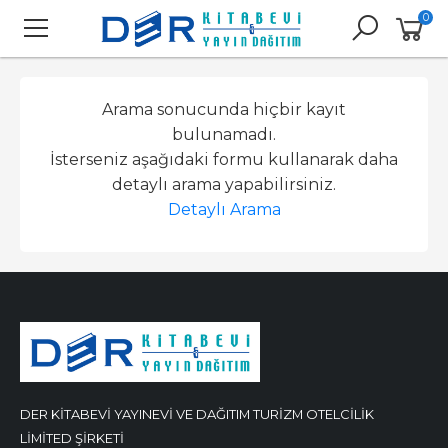
0
Arama sonucunda hiçbir kayıt
bulunamadı.
İsterseniz aşağıdaki formu kullanarak daha
detaylı arama yapabilirsiniz.
Detaylı Arama
DER KİTABEVİ YAYINEVİ VE DAĞITIM TURİZM OTELCİLİK
LİMİTED ŞİRKETİ