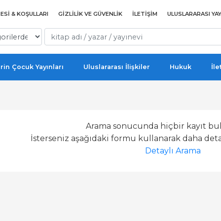
ESI & KOŞULLARI
GIZLILIK VE GÜVENLIK
İLETIŞIM
ULUSLARARASI YAY
rin Çocuk Yayınları
Uluslararası İlişkiler
Hukuk
İle
Arama sonucunda hiçbir kayıt bu
İsterseniz aşağıdaki formu kullanarak daha detay
Detaylı Arama