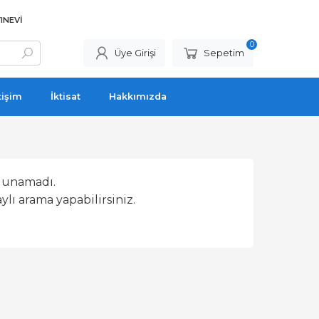
INEVI
0
Üye Girişi
Sepetim
tişim
İktisat
Hakkımızda
lunamadı.
lı arama yapabilirsiniz.