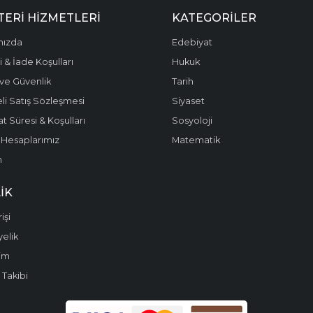
ERI HIZMETLERI
KATEGORILER
mızda
Edebiyat
 & İade Koşulları
Hukuk
k ve Güvenlik
Tarih
li Satış Sözleşmesi
Siyaset
t Süresi & Koşulları
Sosyoloji
Hesaplarımız
Matematik
m
IK
işi
yelik
im
 Takibi