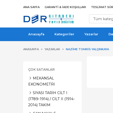
ANA SAYFA
GARANTI & İADE KOŞULLARI
TESLIMAT SÜR
Anasayfa
Kategoriler
Yazarlar
De
ANASAYFA
YAZARLAR
NAZIME TOMRIS YALÇINKAYA
ÇOK SATANLAR
MEKANSAL
EKONOMETRİ
SİYASİ TARİH CİLT I
(1789-1914) / CİLT II (1914-
2014) TAKIM