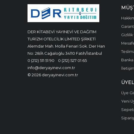
MÜŞT
Hakkı
Garanti
DER KİTABEVİ YAYINEVİ VE DAĞITIM
Gizlili
TURİZM OTELCİLİK LİMİTED ŞİRKETİ
Mesafe
Alemdar Mah. Molla Fenari Sok. Der Han
Teslima
No: 28/A Cağaloğlu 34110 Fatih/İstanbul
Banka 
0 (212) 511 51 90
0 (212) 527 01 65
info@deryayinevi.com.tr
İletişi
© 2026 deryayinevi.com.tr
ÜYEL
Üye Gir
Yeni Ü
Sepet
Sipariş