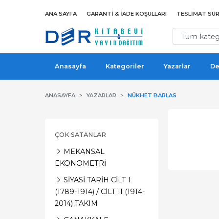
ANA SAYFA
GARANTI & İADE KOŞULLARI
TESLIMAT SÜR
Anasayfa
Kategoriler
Yazarlar
De
ANASAYFA
YAZARLAR
NÜKHET BARLAS
ÇOK SATANLAR
MEKANSAL
EKONOMETRİ
SİYASİ TARİH CİLT I
(1789-1914) / CİLT II (1914-
2014) TAKIM