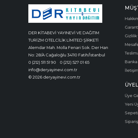
MÜŞT
Hakkı
Garanti
DER KİTABEVİ YAYINEVİ VE DAĞITIM
Gizlili
TURİZM OTELCİLİK LİMİTED ŞİRKETİ
Mesafe
Alemdar Mah. Molla Fenari Sok. Der Han
Teslima
No: 28/A Cağaloğlu 34110 Fatih/İstanbul
Banka 
0 (212) 511 51 90
0 (212) 527 01 65
info@deryayinevi.com.tr
İletişi
© 2026 deryayinevi.com.tr
ÜYEL
Üye Gir
Yeni Ü
Sepet
Sipariş