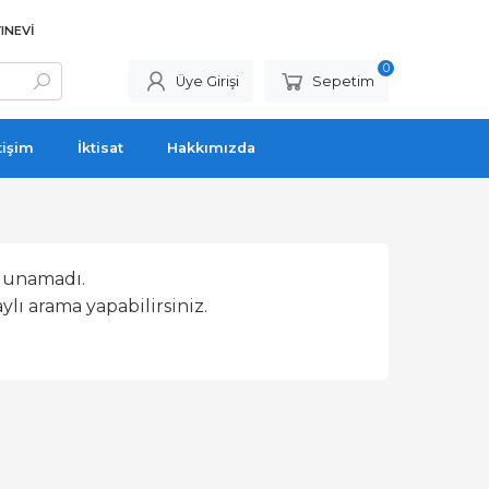
INEVI
0
Üye Girişi
Sepetim
tişim
İktisat
Hakkımızda
lunamadı.
lı arama yapabilirsiniz.