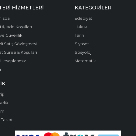
ERI HIZMETLERI
KATEGORILER
mızda
Edebiyat
 & İade Koşulları
Hukuk
k ve Güvenlik
Tarih
li Satış Sözleşmesi
Siyaset
t Süresi & Koşulları
Sosyoloji
Hesaplarımız
Matematik
m
IK
işi
yelik
im
 Takibi