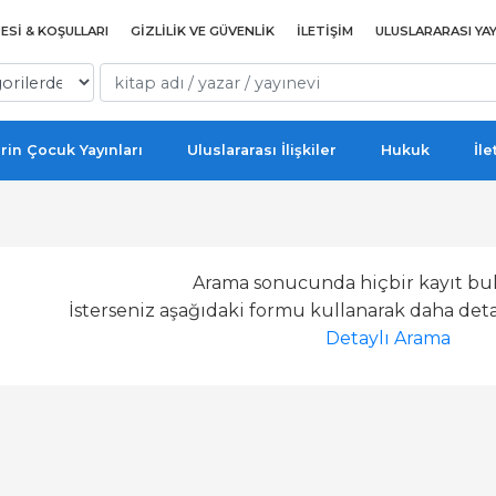
ESI & KOŞULLARI
GIZLILIK VE GÜVENLIK
İLETIŞIM
ULUSLARARASI YAY
rin Çocuk Yayınları
Uluslararası İlişkiler
Hukuk
İle
Arama sonucunda hiçbir kayıt bu
İsterseniz aşağıdaki formu kullanarak daha detay
Detaylı Arama