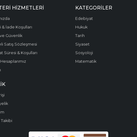
ERI HIZMETLERI
KATEGORILER
mızda
Edebiyat
 & İade Koşulları
Hukuk
k ve Güvenlik
Tarih
li Satış Sözleşmesi
Siyaset
t Süresi & Koşulları
Sosyoloji
Hesaplarımız
Matematik
m
IK
işi
yelik
im
 Takibi