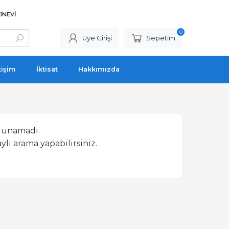
INEVI
0
Üye Girişi
Sepetim
tişim
İktisat
Hakkımızda
lunamadı.
lı arama yapabilirsiniz.