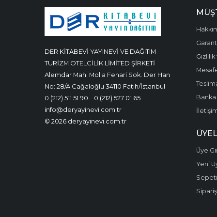
MÜŞT
Hakkı
Garanti
DER KİTABEVİ YAYINEVİ VE DAĞITIM
Gizlili
TURİZM OTELCİLİK LİMİTED ŞİRKETİ
Mesafe
Alemdar Mah. Molla Fenari Sok. Der Han
Teslima
No: 28/A Cağaloğlu 34110 Fatih/İstanbul
Banka 
0 (212) 511 51 90
0 (212) 527 01 65
info@deryayinevi.com.tr
İletişi
© 2026 deryayinevi.com.tr
ÜYEL
Üye Gir
Yeni Ü
Sepet
Sipariş