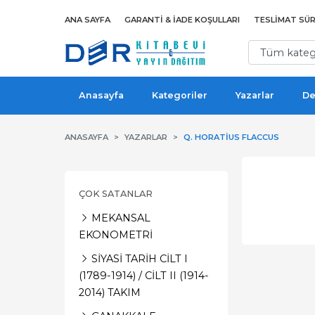
ANA SAYFA
GARANTI & İADE KOŞULLARI
TESLIMAT SÜR
Anasayfa
Kategoriler
Yazarlar
De
ANASAYFA
YAZARLAR
Q. HORATIUS FLACCUS
ÇOK SATANLAR
MEKANSAL
EKONOMETRİ
SİYASİ TARİH CİLT I
(1789-1914) / CİLT II (1914-
2014) TAKIM