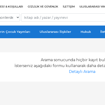
ESI & KOŞULLARI
GIZLILIK VE GÜVENLIK
İLETIŞIM
ULUSLARARASI YAY
rin Çocuk Yayınları
Uluslararası İlişkiler
Hukuk
İle
Arama sonucunda hiçbir kayıt bu
İsterseniz aşağıdaki formu kullanarak daha detay
Detaylı Arama