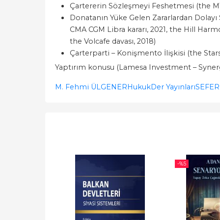
Çartererin Sözleşmeyi Feshetmesi (the MT
Donatanın Yüke Gelen Zararlardan Dolayı 
CMA CGM Libra kararı, 2021, the Hill Harm
the Volcafe davası, 2018)
Çarterparti – Konişmento İlişkisi (the Star
Yaptırım konusu (Lamesa Investment – Synerg
M. Fehmi ÜLGENER
Hukuk
Der Yayınları
SEFER
-%
5