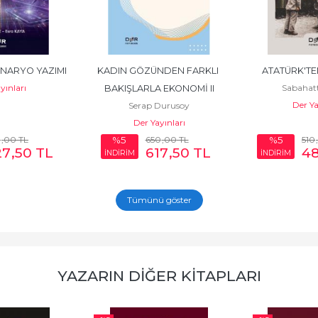
ENARYO YAZIMI
KADIN GÖZÜNDEN FARKLI 
ATATÜRK'TE
yınları
Sabahat
BAKIŞLARLA EKONOMİ II
Der Ya
Serap Durusoy
Der Yayınları
0
,00
TL
650
,00
TL
510
%5
%5
27
,50
TL
617
,50
TL
4
İNDİRİM
İNDİRİM
Tümünü göster
YAZARIN DIĞER KITAPLARI