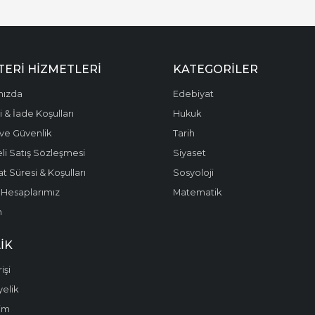
ERI HIZMETLERI
KATEGORILER
mızda
Edebiyat
 & İade Koşulları
Hukuk
k ve Güvenlik
Tarih
li Satış Sözleşmesi
Siyaset
t Süresi & Koşulları
Sosyoloji
Hesaplarımız
Matematik
m
IK
işi
yelik
im