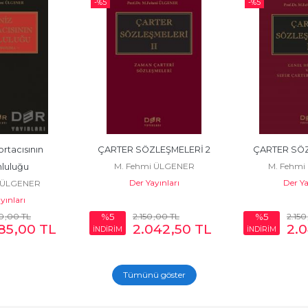
-%
5
-%
5
rtacısının 
ÇARTER SÖZLEŞMELERİ 2
ÇARTER SÖZ
M. Fehmi ÜLGENER
M. Fehmi
luluğu
Der Yayınları
Der Ya
 ÜLGENER
yınları
0
,00
TL
2.150
,00
TL
2.150
%5
%5
185
,00
TL
2.042
,50
TL
2.
İNDİRİM
İNDİRİM
Tümünü göster