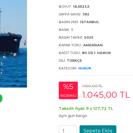
BOYUT:
16,5X23,5
SAYFA SAYISI:
392
BASIM YERI:
İSTANBUL
BASKI:
1
BASIM TARIHI:
2025
KAPAK TÜRÜ:
AMERIKAN
KAĞIT TÜRÜ:
80 GR 1. HAMUR
DILI:
TÜRKÇE
KATEGORI:
HUKUK
%5
1.100
,00
TL
1.045
,00
TL
INDIRIMLI
Taksitli fiyat: 9 x
127
,72
TL
Aynı gün kargo
Sepete Ekle