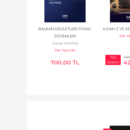
İŞİMDE MARKA 
BALKAN DEVLETLERİ SİYASİ 
A DAN Z YE S
Der Ya
TİMİ
SİSTEMLERİ
 TANAYDI
Yunus YOLDAŞ
yınları
Der Yayınları
0
,00
TL
45
%5
46
,00
TL
700
,00
TL
4
İNDİRİM