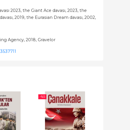
ası 2023, the Giant Ace davası, 2023, the
avası, 2019, the Eurasian Dream davası, 2002,
ng Agency, 2018, Gravelor
3537711
-%
5
-%
5