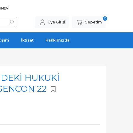
INEVI
0
Üye Girişi
Sepetim
tişim
İktisat
Hakkımızda
NDEKİ HUKUKİ
 GENCON 22