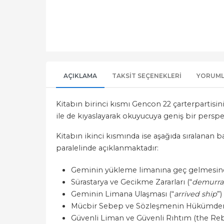
AÇIKLAMA
TAKSIT SEÇENEKLERI
YORUM
Kitabın birinci kısmı Gencon 22 çarterpartisi
ile de kıyaslayarak okuyucuya geniş bir perspe
Kitabın ikinci kısmında ise aşağıda sıralanan 
paralelinde açıklanmaktadır:
Geminin yükleme limanına geç gelmesinden
Sürastarya ve Gecikme Zararları (“
demurra
Geminin Limana Ulaşması (“
arrived ship
”)
Mücbir Sebep ve Sözleşmenin Hükümden
Güvenli Liman ve Güvenli Rıhtım (the Reb