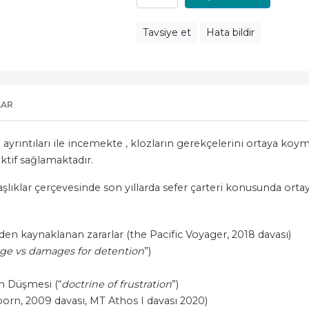
Tavsiye et
Hata bildir
LAR
ni ayrıntıları ile incemekte , klozların gerekçelerini ortaya
ktif sağlamaktadır.
başlıklar çerçevesinde son yıllarda sefer çarteri konusunda ort
 kaynaklanan zararlar (the Pacific Voyager, 2018 davası)
ge vs damages for detention
”)
 Düşmesi (“
doctrine of frustration
”)
orn, 2009 davası, MT Athos I davası 2020)