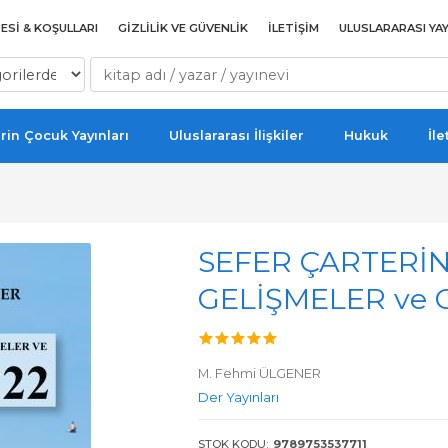
ESI & KOŞULLARI
GIZLILIK VE GÜVENLIK
İLETIŞIM
ULUSLARARASI YAY
rin Çocuk Yayınları
Uluslararası İlişkiler
Hukuk
İle
SEFER ÇARTERİ
GELİŞMELER ve
M. Fehmi ÜLGENER
Der Yayınları
STOK KODU:
9789753537711