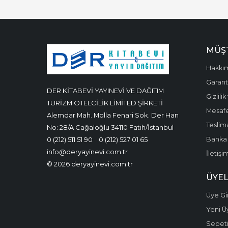
MÜŞT
Hakkı
Garanti
DER KİTABEVİ YAYINEVİ VE DAĞITIM
Gizlili
TURİZM OTELCİLİK LİMİTED ŞİRKETİ
Mesafe
Alemdar Mah. Molla Fenari Sok. Der Han
Teslima
No: 28/A Cağaloğlu 34110 Fatih/İstanbul
Banka 
0 (212) 511 51 90
0 (212) 527 01 65
info@deryayinevi.com.tr
İletişi
© 2026 deryayinevi.com.tr
ÜYEL
Üye Gir
Yeni Ü
Sepet