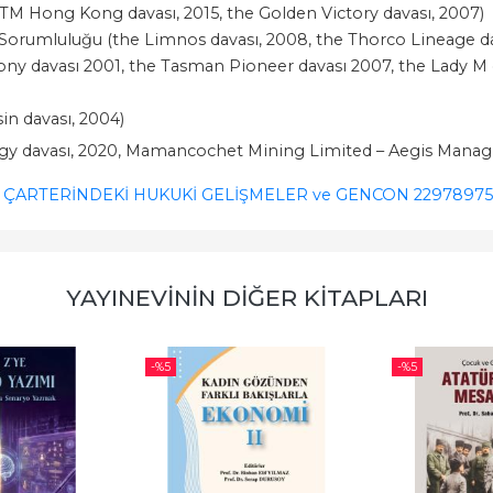
M Hong Kong davası, 2015, the Golden Victory davası, 2007)
Sorumluluğu (the Limnos davası, 2008, the Thorco Lineage dav
ony davası 2001, the Tasman Pioneer davası 2007, the Lady M d
sin davası, 2004)
y davası, 2020, Mamancochet Mining Limited – Aegis Managi
 ÇARTERİNDEKİ HUKUKİ GELİŞMELER ve GENCON 22
978975
YAYINEVININ DIĞER KITAPLARI
-%
5
-%
5