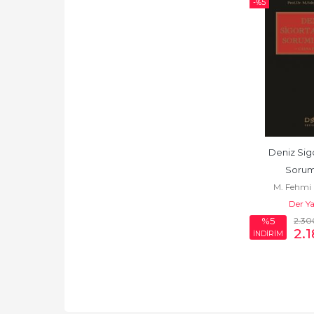
-%
5
Deniz Sigo
Sorum
M. Fehmi
Der Ya
2.30
%5
2.
İNDİRİM