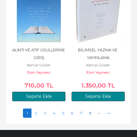
ALINTI VE ATIF USULLERİNE 
BİLİMSEL YAZMA VE 
GİRİŞ
YAYINLAMA
Kemal Gözler
Kemal Gözler
Ekin Yayınevi
Ekin Yayınevi
710
,00
TL
1.350
,00
TL
Sepete Ekle
Sepete Ekle
1
2
3
4
5
6
7
8
»
»»