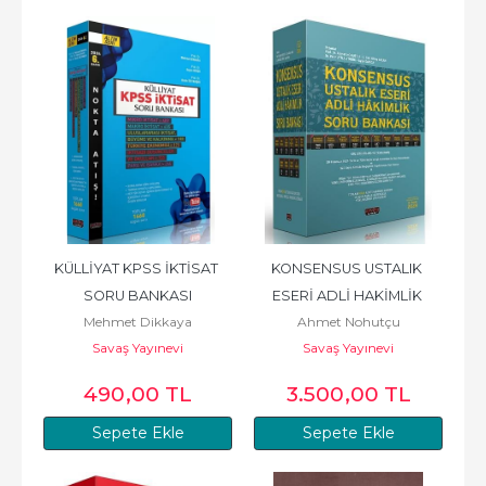
KÜLLİYAT KPSS İKTİSAT 
KONSENSUS USTALIK 
SORU BANKASI
ESERİ ADLİ HAKİMLİK 
Mehmet Dikkaya
Ahmet Nohutçu
SORU BANKASI
Savaş Yayınevi
Savaş Yayınevi
490
,00
TL
3.500
,00
TL
Sepete Ekle
Sepete Ekle