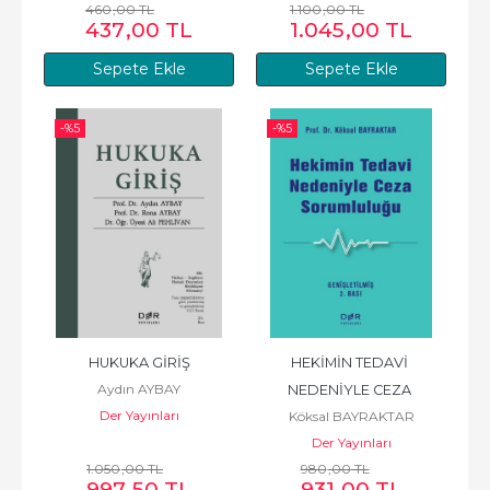
460
,00
TL
1.100
,00
TL
437
,00
TL
1.045
,00
TL
Sepete Ekle
Sepete Ekle
-%
5
-%
5
HUKUKA GİRİŞ
HEKİMİN TEDAVİ 
Aydın AYBAY
NEDENİYLE CEZA 
Der Yayınları
Köksal BAYRAKTAR
SORUMLULUĞU
Der Yayınları
1.050
,00
TL
980
,00
TL
997
,50
TL
931
,00
TL