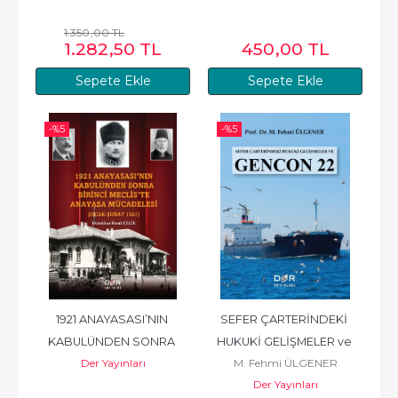
1.350
,00
TL
1.282
,50
TL
450
,00
TL
Sepete Ekle
Sepete Ekle
-%
5
-%
5
1921 ANAYASASI’NIN 
SEFER ÇARTERİNDEKİ 
KABULÜNDEN SONRA 
HUKUKİ GELİŞMELER ve 
Der Yayınları
M. Fehmi ÜLGENER
BİRİNCİ MECLİS’TE 
GENCON 22
Der Yayınları
ANAYASA MÜCADELESİ...