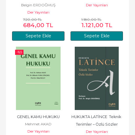
Belgin ERDOĞMUŞ
Der Yayınları
Der Yayınları
720
,00
TL
1.180
,00
TL
684
,00
TL
1.121
,00
TL
Sepete Ekle
Sepete Ekle
-%
5
GENEL KAMU HUKUKU
HUKUKTA LATİNCE  Teknik 
Mehmet AKAD
Terimler – Özlü Sözler
Der Yayınları
Der Yayınları