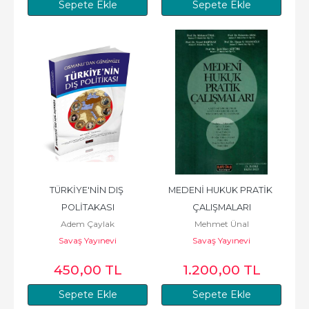
Sepete Ekle
Sepete Ekle
TÜRKİYE'NİN DIŞ 
MEDENİ HUKUK PRATİK 
POLİTAKASI
ÇALIŞMALARI
Adem Çaylak
Mehmet Ünal
Savaş Yayınevi
Savaş Yayınevi
450
,00
TL
1.200
,00
TL
Sepete Ekle
Sepete Ekle