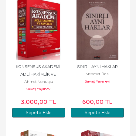
KONSENSUS AKADEMİ 
SINIRLI AYNİ HAKLAR
Mehmet Ünal
ADLİ HAKİMLİK VE 
Savaş Yayınevi
Ahmet Nohutçu
SAVCILIK KONU ANLATIMI
Savaş Yayınevi
3.000
,00
TL
600
,00
TL
Sepete Ekle
Sepete Ekle