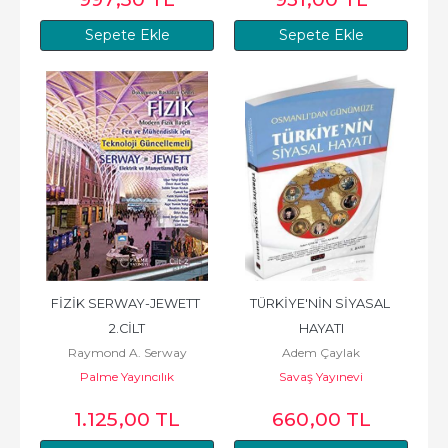
Sepete Ekle
Sepete Ekle
FİZİK SERWAY-JEWETT 
TÜRKİYE'NİN SİYASAL 
2.CİLT
HAYATI
Raymond A. Serway
Adem Çaylak
Palme Yayıncılık
Savaş Yayınevi
1.125
,00
TL
660
,00
TL