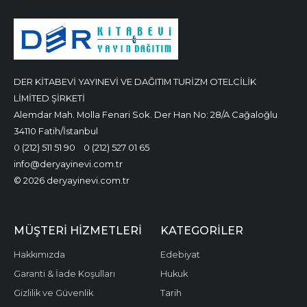
DER KİTABEVİ YAYINEVİ VE DAĞITIM TURİZM OTELCİLİK
LİMİTED ŞİRKETİ
Alemdar Mah. Molla Fenari Sok. Der Han No: 28/A Cağaloğlu
34110 Fatih/İstanbul
0 (212) 511 51 90
0 (212) 527 01 65
info@deryayinevi.com.tr
© 2026 deryayinevi.com.tr
MÜŞTERI HIZMETLERI
KATEGORILER
Hakkımızda
Edebiyat
Garanti & İade Koşulları
Hukuk
Gizlilik ve Güvenlik
Tarih