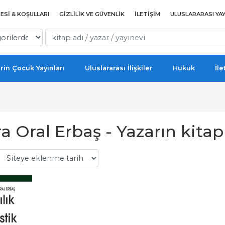
ESI & KOŞULLARI
GIZLILIK VE GÜVENLIK
İLETIŞIM
ULUSLARARASI YAY
rin Çocuk Yayınları
Uluslararası İlişkiler
Hukuk
İle
 Oral Erbaş - Yazarın kitapl