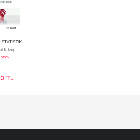
 İSTATİSTİK
al Erbaş
tabevi
00
TL