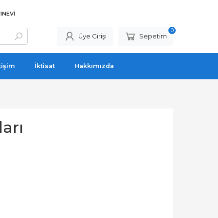
INEVI
0
Üye Girişi
Sepetim
tişim
İktisat
Hakkımızda
arı