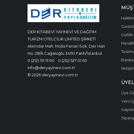
MÜŞT
Hakkı
Garanti
DER KİTABEVİ YAYINEVİ VE DAĞITIM
Gizlili
TURİZM OTELCİLİK LİMİTED ŞİRKETİ
Mesafe
Alemdar Mah. Molla Fenari Sok. Der Han
Teslima
No: 28/A Cağaloğlu 34110 Fatih/İstanbul
Banka 
0 (212) 511 51 90
0 (212) 527 01 65
info@deryayinevi.com.tr
İletişi
© 2026 deryayinevi.com.tr
ÜYEL
Üye Gir
Yeni Ü
Sepet
Sipariş