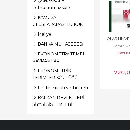
ÇANAKKALE
Fetholunmazkale
KAMUSAL
ULUSLARARASI HUKUK
Maliye
OLASILIK VE
BANKA MUHASEBESİ
Semra Or
Gazi Ki
EKONOMETRİ: TEMEL
KAVRAMLAR
EKONOMETRİK
720
,
TERİMLER SÖZLÜĞÜ
Fındık Ziraatı ve Ticareti
BALKAN DEVLETLERİ
SİYASİ SİSTEMLERİ