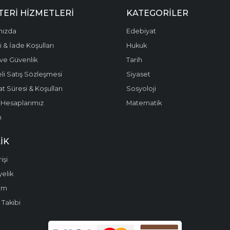
ERI HIZMETLERI
KATEGORILER
mızda
Edebiyat
 & İade Koşulları
Hukuk
k ve Güvenlik
Tarih
li Satış Sözleşmesi
Siyaset
t Süresi & Koşulları
Sosyoloji
Hesaplarımız
Matematik
m
IK
işi
yelik
im
 Takibi