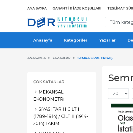
ANA SAYFA
GARANTI & İADE KOŞULLARI
TESLIMAT SÜR
Anasayfa
Kategoriler
Yazarlar
De
ANASAYFA
YAZARLAR
SEMRA ORAL ERBAŞ
Semra
ÇOK SATANLAR
MEKANSAL
EKONOMETRİ
SİYASİ TARİH CİLT I
(1789-1914) / CİLT II (1914-
2014) TAKIM