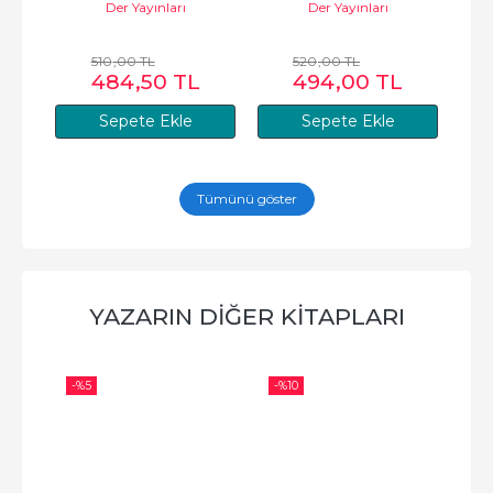
Der Yayınları
Der Yayınları
510
,00
TL
520
,00
TL
484
,50
TL
494
,00
TL
Sepete Ekle
Sepete Ekle
Tümünü göster
YAZARIN DIĞER KITAPLARI
-%
5
-%
10