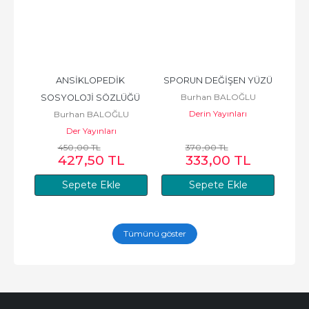
ANSİKLOPEDİK 
SPORUN DEĞİŞEN YÜZÜ
Burhan BALOĞLU
SOSYOLOJİ SÖZLÜĞÜ 
Derin Yayınları
Burhan BALOĞLU
(KAVRAMLAR)
Der Yayınları
450
,00
TL
370
,00
TL
427
,50
TL
333
,00
TL
Sepete Ekle
Sepete Ekle
Tümünü göster