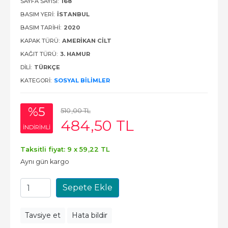
SAYFA SAYISI:
168
BASIM YERI:
İSTANBUL
BASIM TARIHI:
2020
KAPAK TÜRÜ:
AMERIKAN CILT
KAĞIT TÜRÜ:
3. HAMUR
DILI:
TÜRKÇE
KATEGORI:
SOSYAL BILIMLER
%5
510
,00
TL
484
,50
TL
INDIRIMLI
Taksitli fiyat: 9 x
59
,22
TL
Aynı gün kargo
Sepete Ekle
Tavsiye et
Hata bildir