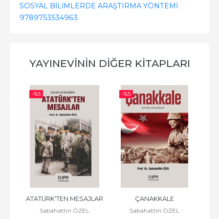
SOSYAL BİLİMLERDE ARAŞTIRMA YÖNTEMİ
9789753534963
YAYINEVININ DIĞER KITAPLARI
-%
5
-%
5
-%
 
ATATÜRK'TEN MESAJLAR
ÇANAKKALE
Sabahattin ÖZEL
Sabahattin ÖZEL
A 
HUK