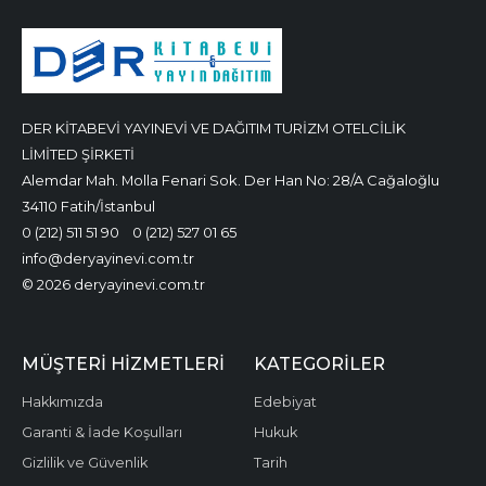
DER KİTABEVİ YAYINEVİ VE DAĞITIM TURİZM OTELCİLİK
LİMİTED ŞİRKETİ
Alemdar Mah. Molla Fenari Sok. Der Han No: 28/A Cağaloğlu
34110 Fatih/İstanbul
0 (212) 511 51 90
0 (212) 527 01 65
info@deryayinevi.com.tr
© 2026 deryayinevi.com.tr
MÜŞTERI HIZMETLERI
KATEGORILER
Hakkımızda
Edebiyat
Garanti & İade Koşulları
Hukuk
Gizlilik ve Güvenlik
Tarih