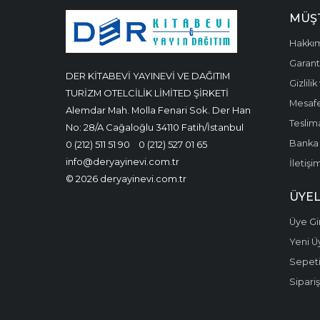
MÜŞT
Hakkı
Garanti
DER KİTABEVİ YAYINEVİ VE DAĞITIM
Gizlili
TURİZM OTELCİLİK LİMİTED ŞİRKETİ
Mesafe
Alemdar Mah. Molla Fenari Sok. Der Han
Teslima
No: 28/A Cağaloğlu 34110 Fatih/İstanbul
Banka 
0 (212) 511 51 90
0 (212) 527 01 65
info@deryayinevi.com.tr
İletişi
© 2026 deryayinevi.com.tr
ÜYEL
Üye Gir
Yeni Ü
Sepet
Sipariş