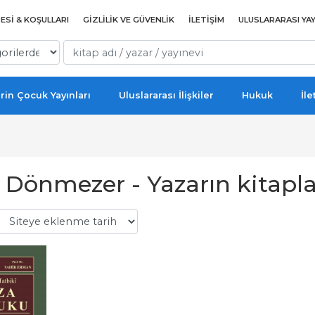
ESI & KOŞULLARI
GIZLILIK VE GÜVENLIK
İLETIŞIM
ULUSLARARASI YAY
rin Çocuk Yayınları
Uluslararası İlişkiler
Hukuk
İle
 Dönmezer - Yazarın kitapla