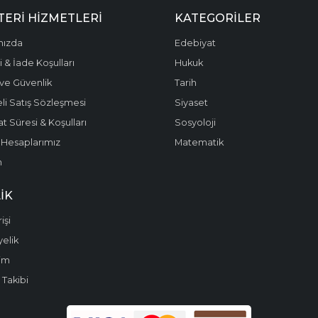
ERI HIZMETLERI
KATEGORILER
mızda
Edebiyat
 & İade Koşulları
Hukuk
k ve Güvenlik
Tarih
li Satış Sözleşmesi
Siyaset
t Süresi & Koşulları
Sosyoloji
Hesaplarımız
Matematik
m
IK
işi
yelik
im
 Takibi