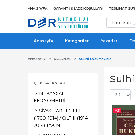
ANA SAYFA
GARANTI & İADE KOŞULLARI
TESLIMAT SÜR
Anasayfa
Kategoriler
Yazarlar
De
ANASAYFA
YAZARLAR
SULHI DÖNMEZER
Sulhi
ÇOK SATANLAR
MEKANSAL
EKONOMETRİ
SİYASİ TARİH CİLT I
-%
5
(1789-1914) / CİLT II (1914-
2014) TAKIM