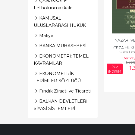
ÇANAKKALE
Fetholunmazkale
KAMUSAL
ULUSLARARASI HUKUK
Maliye
NAZARİ VE
BANKA MUHASEBESİ
CEZA HUKUK
Sulhi D
EKONOMETRİ: TEMEL
Der Yay
1.40
KAVRAMLAR
%5
1
İNDİRİM
EKONOMETRİK
TERİMLER SÖZLÜĞÜ
Fındık Ziraatı ve Ticareti
BALKAN DEVLETLERİ
SİYASİ SİSTEMLERİ