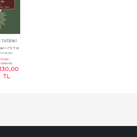
 TATBİKİ 
U CİLT III
önmezer
ınları
0
,00
TL
.330
,00
TL