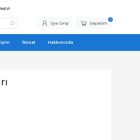
INEVI
0
Üye Girişi
Sepetim
tişim
İktisat
Hakkımızda
rı