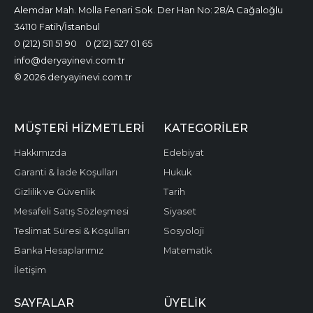
Alemdar Mah. Molla Fenari Sok. Der Han No: 28/A Cağaloğlu
34110 Fatih/İstanbul
0 (212) 511 51 90
0 (212) 527 01 65
info@deryayinevi.com.tr
© 2026 deryayinevi.com.tr
MÜŞTERI HIZMETLERI
KATEGORILER
Hakkımızda
Edebiyat
Garanti & İade Koşulları
Hukuk
Gizlilik ve Güvenlik
Tarih
Mesafeli Satış Sözleşmesi
Siyaset
Teslimat Süresi & Koşulları
Sosyoloji
Banka Hesaplarımız
Matematik
İletişim
SAYFALAR
ÜYELIK