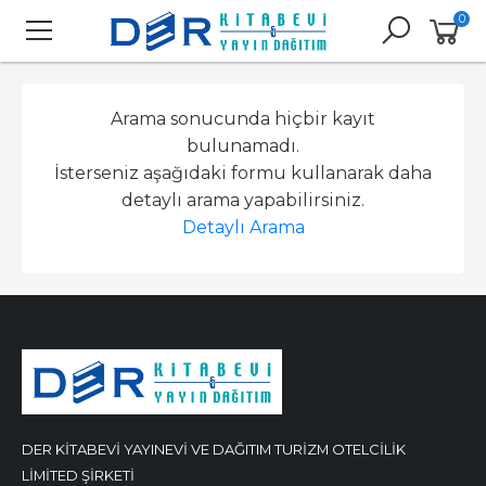
0
Arama sonucunda hiçbir kayıt
bulunamadı.
İsterseniz aşağıdaki formu kullanarak daha
detaylı arama yapabilirsiniz.
Detaylı Arama
DER KİTABEVİ YAYINEVİ VE DAĞITIM TURİZM OTELCİLİK
LİMİTED ŞİRKETİ