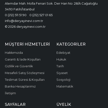
Alemdar Mah. Molla Fenari Sok. Der Han No: 28/A Cağaloğlu
34110 Fatih/İstanbul
0 (212) 511 51 90
0 (212) 527 01 65
info@deryayinevi.com.tr
© 2026 deryayinevi.com.tr
MÜŞTERI HIZMETLERI
KATEGORILER
Hakkımızda
Edebiyat
Garanti & İade Koşulları
Hukuk
Gizlilik ve Güvenlik
Tarih
Mesafeli Satış Sözleşmesi
Siyaset
Teslimat Süresi & Koşulları
Sosyoloji
Banka Hesaplarımız
Matematik
İletişim
SAYFALAR
ÜYELIK