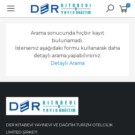
0
Arama sonucunda hiçbir kayıt
bulunamadı.
İsterseniz aşağıdaki formu kullanarak daha
detaylı arama yapabilirsiniz.
Detaylı Arama
DER KİTABEVİ YAYINEVİ VE DAĞITIM TURİZM OTELCİLİK
LİMİTED ŞİRKETİ