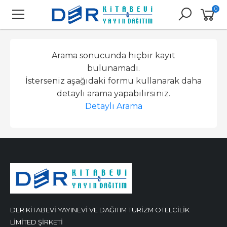
0
Arama sonucunda hiçbir kayıt
bulunamadı.
İsterseniz aşağıdaki formu kullanarak daha
detaylı arama yapabilirsiniz.
Detaylı Arama
DER KİTABEVİ YAYINEVİ VE DAĞITIM TURİZM OTELCİLİK
LİMİTED ŞİRKETİ