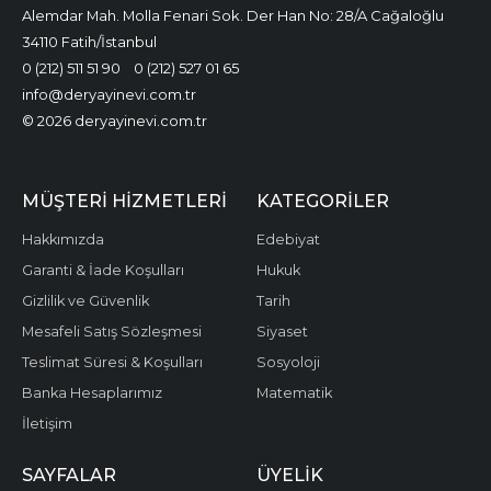
Alemdar Mah. Molla Fenari Sok. Der Han No: 28/A Cağaloğlu
34110 Fatih/İstanbul
0 (212) 511 51 90
0 (212) 527 01 65
info@deryayinevi.com.tr
© 2026 deryayinevi.com.tr
MÜŞTERI HIZMETLERI
KATEGORILER
Hakkımızda
Edebiyat
Garanti & İade Koşulları
Hukuk
Gizlilik ve Güvenlik
Tarih
Mesafeli Satış Sözleşmesi
Siyaset
Teslimat Süresi & Koşulları
Sosyoloji
Banka Hesaplarımız
Matematik
İletişim
SAYFALAR
ÜYELIK