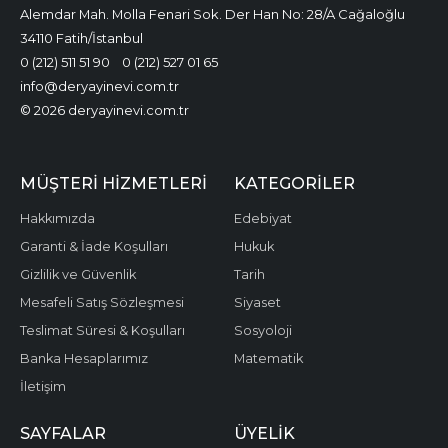
Alemdar Mah. Molla Fenari Sok. Der Han No: 28/A Cağaloğlu
34110 Fatih/İstanbul
0 (212) 511 51 90
0 (212) 527 01 65
info@deryayinevi.com.tr
© 2026 deryayinevi.com.tr
MÜŞTERI HIZMETLERI
KATEGORILER
Hakkımızda
Edebiyat
Garanti & İade Koşulları
Hukuk
Gizlilik ve Güvenlik
Tarih
Mesafeli Satış Sözleşmesi
Siyaset
Teslimat Süresi & Koşulları
Sosyoloji
Banka Hesaplarımız
Matematik
İletişim
SAYFALAR
ÜYELIK