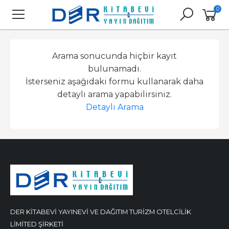
0
Arama sonucunda hiçbir kayıt
bulunamadı.
İsterseniz aşağıdaki formu kullanarak daha
detaylı arama yapabilirsiniz.
Detaylı Arama
DER KİTABEVİ YAYINEVİ VE DAĞITIM TURİZM OTELCİLİK
LİMİTED ŞİRKETİ