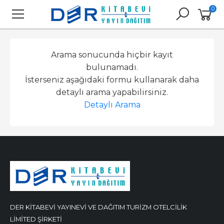
0
Arama sonucunda hiçbir kayıt
bulunamadı.
İsterseniz aşağıdaki formu kullanarak daha
detaylı arama yapabilirsiniz.
Detaylı Arama
DER KİTABEVİ YAYINEVİ VE DAĞITIM TURİZM OTELCİLİK
LİMİTED ŞİRKETİ