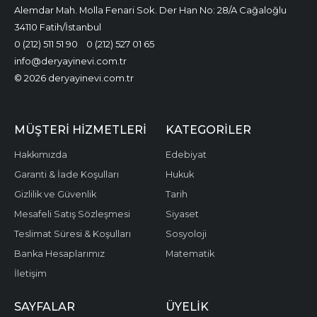
Alemdar Mah. Molla Fenari Sok. Der Han No: 28/A Cağaloğlu
34110 Fatih/İstanbul
0 (212) 511 51 90
0 (212) 527 01 65
info@deryayinevi.com.tr
© 2026 deryayinevi.com.tr
MÜŞTERI HIZMETLERI
KATEGORILER
Hakkımızda
Edebiyat
Garanti & İade Koşulları
Hukuk
Gizlilik ve Güvenlik
Tarih
Mesafeli Satış Sözleşmesi
Siyaset
Teslimat Süresi & Koşulları
Sosyoloji
Banka Hesaplarımız
Matematik
İletişim
SAYFALAR
ÜYELIK