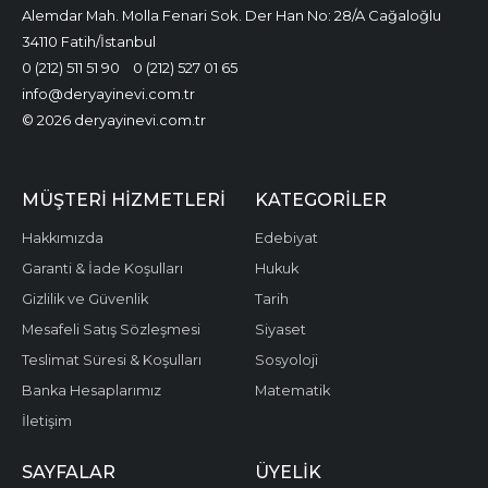
Alemdar Mah. Molla Fenari Sok. Der Han No: 28/A Cağaloğlu
34110 Fatih/İstanbul
0 (212) 511 51 90
0 (212) 527 01 65
info@deryayinevi.com.tr
© 2026 deryayinevi.com.tr
MÜŞTERI HIZMETLERI
KATEGORILER
Hakkımızda
Edebiyat
Garanti & İade Koşulları
Hukuk
Gizlilik ve Güvenlik
Tarih
Mesafeli Satış Sözleşmesi
Siyaset
Teslimat Süresi & Koşulları
Sosyoloji
Banka Hesaplarımız
Matematik
İletişim
SAYFALAR
ÜYELIK