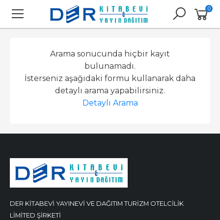
0
Arama sonucunda hiçbir kayıt
bulunamadı.
İsterseniz aşağıdaki formu kullanarak daha
detaylı arama yapabilirsiniz.
Detaylı Arama
DER KİTABEVİ YAYINEVİ VE DAĞITIM TURİZM OTELCİLİK
LİMİTED ŞİRKETİ