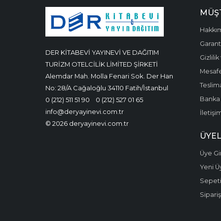
MÜŞT
Hakkı
Garanti
DER KİTABEVİ YAYINEVİ VE DAĞITIM
Gizlili
TURİZM OTELCİLİK LİMİTED ŞİRKETİ
Mesafe
Alemdar Mah. Molla Fenari Sok. Der Han
Teslima
No: 28/A Cağaloğlu 34110 Fatih/İstanbul
Banka 
0 (212) 511 51 90
0 (212) 527 01 65
info@deryayinevi.com.tr
İletişi
© 2026 deryayinevi.com.tr
ÜYEL
Üye Gir
Yeni Ü
Sepet
Sipariş