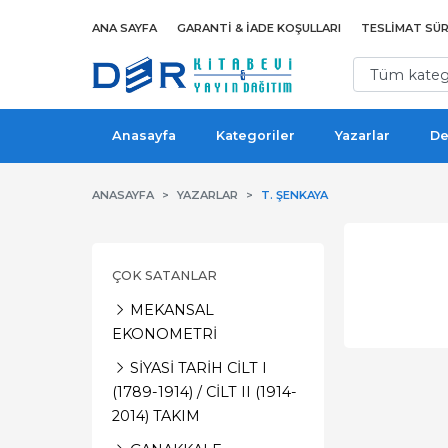
ANA SAYFA
GARANTI & İADE KOŞULLARI
TESLIMAT SÜR
Anasayfa
Kategoriler
Yazarlar
De
ANASAYFA
YAZARLAR
T. ŞENKAYA
ÇOK SATANLAR
MEKANSAL
EKONOMETRİ
SİYASİ TARİH CİLT I
(1789-1914) / CİLT II (1914-
2014) TAKIM