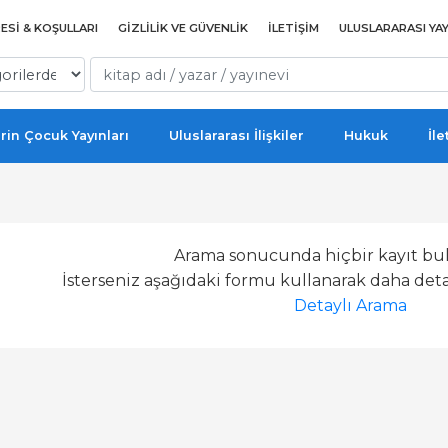
ESI & KOŞULLARI
GIZLILIK VE GÜVENLIK
İLETIŞIM
ULUSLARARASI YAY
rin Çocuk Yayınları
Uluslararası İlişkiler
Hukuk
İle
Arama sonucunda hiçbir kayıt bu
İsterseniz aşağıdaki formu kullanarak daha detay
Detaylı Arama