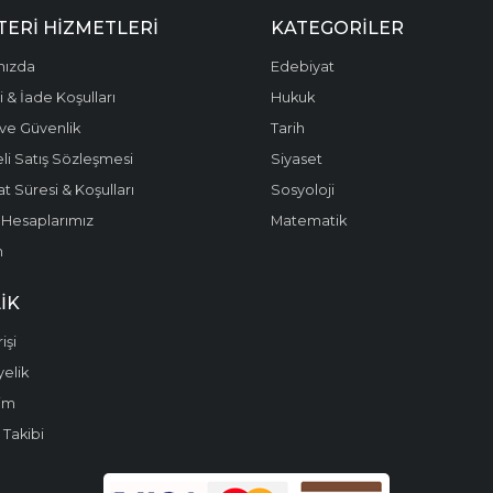
ERI HIZMETLERI
KATEGORILER
mızda
Edebiyat
 & İade Koşulları
Hukuk
k ve Güvenlik
Tarih
li Satış Sözleşmesi
Siyaset
t Süresi & Koşulları
Sosyoloji
Hesaplarımız
Matematik
m
IK
işi
yelik
im
 Takibi