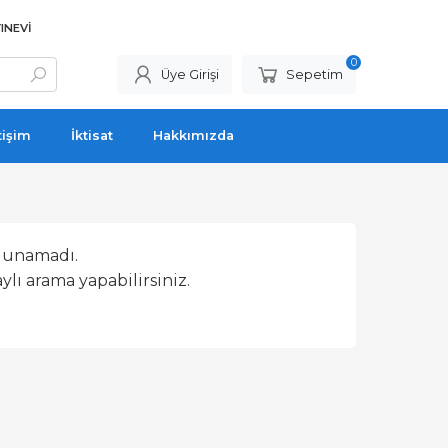
INEVI
0
Üye Girişi
Sepetim
tişim
İktisat
Hakkımızda
lunamadı.
lı arama yapabilirsiniz.