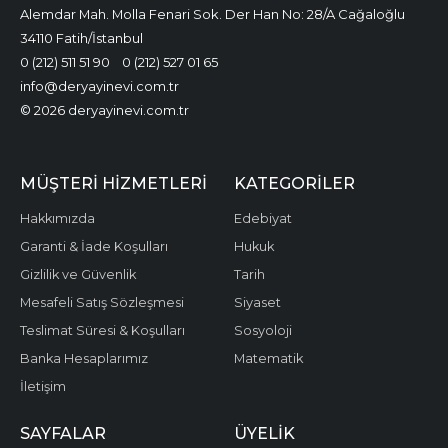
Alemdar Mah. Molla Fenari Sok. Der Han No: 28/A Cağaloğlu
34110 Fatih/İstanbul
0 (212) 511 51 90
0 (212) 527 01 65
info@deryayinevi.com.tr
© 2026 deryayinevi.com.tr
MÜŞTERI HIZMETLERI
KATEGORILER
Hakkımızda
Edebiyat
Garanti & İade Koşulları
Hukuk
Gizlilik ve Güvenlik
Tarih
Mesafeli Satış Sözleşmesi
Siyaset
Teslimat Süresi & Koşulları
Sosyoloji
Banka Hesaplarımız
Matematik
İletişim
SAYFALAR
ÜYELIK