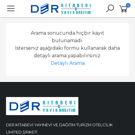
0
Arama sonucunda hiçbir kayıt
bulunamadı.
İsterseniz aşağıdaki formu kullanarak daha
detaylı arama yapabilirsiniz.
Detaylı Arama
DER KİTABEVİ YAYINEVİ VE DAĞITIM TURİZM OTELCİLİK
LİMİTED ŞİRKETİ