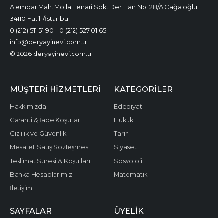
Alemdar Mah. Molla Fenari Sok. Der Han No: 28/A Cağaloğlu
34110 Fatih/İstanbul
0 (212) 511 51 90
0 (212) 527 01 65
info@deryayinevi.com.tr
© 2026 deryayinevi.com.tr
MÜŞTERI HIZMETLERI
KATEGORILER
Hakkımızda
Edebiyat
Garanti & İade Koşulları
Hukuk
Gizlilik ve Güvenlik
Tarih
Mesafeli Satış Sözleşmesi
Siyaset
Teslimat Süresi & Koşulları
Sosyoloji
Banka Hesaplarımız
Matematik
İletişim
SAYFALAR
ÜYELIK