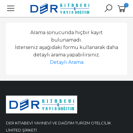
0
Arama sonucunda hiçbir kayıt
bulunamadı.
İsterseniz aşağıdaki formu kullanarak daha
detaylı arama yapabilirsiniz.
Detaylı Arama
DER KİTABEVİ YAYINEVİ VE DAĞITIM TURİZM OTELCİLİK
LİMİTED ŞİRKETİ