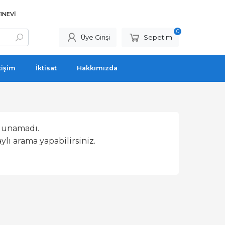
INEVI
0
Üye Girişi
Sepetim
tişim
İktisat
Hakkımızda
lunamadı.
lı arama yapabilirsiniz.