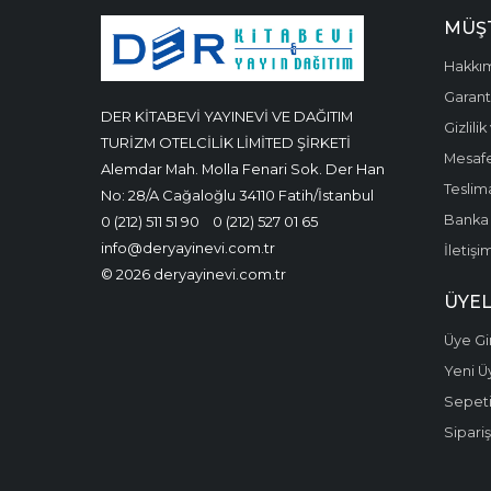
MÜŞT
Hakkı
Garanti
DER KİTABEVİ YAYINEVİ VE DAĞITIM
Gizlili
TURİZM OTELCİLİK LİMİTED ŞİRKETİ
Mesafe
Alemdar Mah. Molla Fenari Sok. Der Han
Teslima
No: 28/A Cağaloğlu 34110 Fatih/İstanbul
Banka 
0 (212) 511 51 90
0 (212) 527 01 65
info@deryayinevi.com.tr
İletişi
© 2026 deryayinevi.com.tr
ÜYEL
Üye Gir
Yeni Ü
Sepet
Sipariş