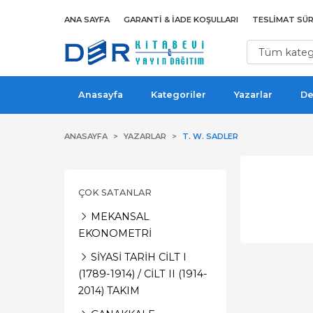
ANA SAYFA
GARANTI & İADE KOŞULLARI
TESLIMAT SÜR
Anasayfa
Kategoriler
Yazarlar
De
ANASAYFA
YAZARLAR
T. W. SADLER
ÇOK SATANLAR
MEKANSAL
EKONOMETRİ
SİYASİ TARİH CİLT I
(1789-1914) / CİLT II (1914-
2014) TAKIM