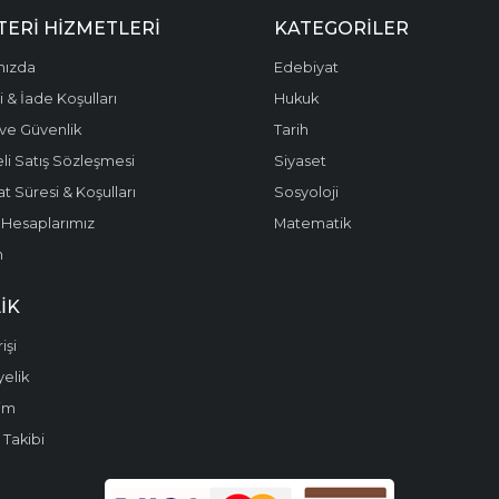
ERI HIZMETLERI
KATEGORILER
mızda
Edebiyat
 & İade Koşulları
Hukuk
k ve Güvenlik
Tarih
li Satış Sözleşmesi
Siyaset
t Süresi & Koşulları
Sosyoloji
Hesaplarımız
Matematik
m
IK
işi
yelik
im
 Takibi