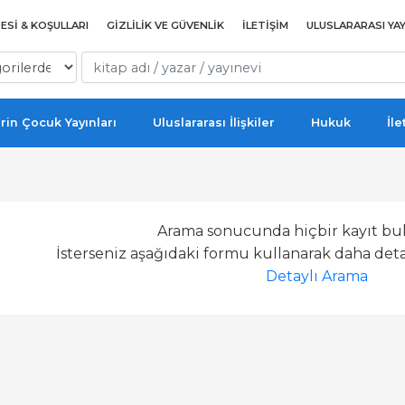
ESI & KOŞULLARI
GIZLILIK VE GÜVENLIK
İLETIŞIM
ULUSLARARASI YAY
rin Çocuk Yayınları
Uluslararası İlişkiler
Hukuk
İle
Arama sonucunda hiçbir kayıt bu
İsterseniz aşağıdaki formu kullanarak daha detay
Detaylı Arama