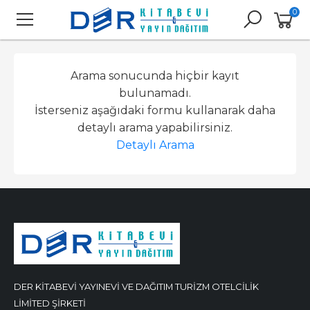
0
Arama sonucunda hiçbir kayıt
bulunamadı.
İsterseniz aşağıdaki formu kullanarak daha
detaylı arama yapabilirsiniz.
Detaylı Arama
DER KİTABEVİ YAYINEVİ VE DAĞITIM TURİZM OTELCİLİK
LİMİTED ŞİRKETİ