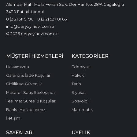
Alemdar Mah. Molla Fenari Sok. Der Han No: 28/A Cağaloğlu
34110 Fatih/İstanbul
0 (212) 511 51 90
0 (212) 527 01 65
info@deryayinevi.com.tr
© 2026 deryayinevi.com.tr
MÜŞTERI HIZMETLERI
KATEGORILER
Hakkımızda
Edebiyat
Garanti & İade Koşulları
Hukuk
Gizlilik ve Güvenlik
Tarih
Mesafeli Satış Sözleşmesi
Siyaset
Teslimat Süresi & Koşulları
Sosyoloji
Banka Hesaplarımız
Matematik
İletişim
SAYFALAR
ÜYELIK