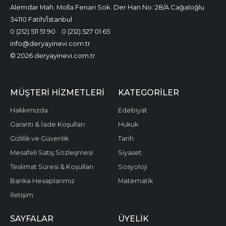
Alemdar Mah. Molla Fenari Sok. Der Han No: 28/A Cağaloğlu
34110 Fatih/İstanbul
0 (212) 511 51 90
0 (212) 527 01 65
info@deryayinevi.com.tr
© 2026 deryayinevi.com.tr
MÜŞTERI HIZMETLERI
KATEGORILER
Hakkımızda
Edebiyat
Garanti & İade Koşulları
Hukuk
Gizlilik ve Güvenlik
Tarih
Mesafeli Satış Sözleşmesi
Siyaset
Teslimat Süresi & Koşulları
Sosyoloji
Banka Hesaplarımız
Matematik
İletişim
SAYFALAR
ÜYELIK