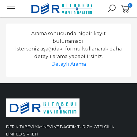
0
Arama sonucunda hiçbir kayıt
bulunamadı.
İsterseniz aşağıdaki formu kullanarak daha
detaylı arama yapabilirsiniz.
Detaylı Arama
DER KİTABEVİ YAYINEVİ VE DAĞITIM TURİZM OTELCİLİK
LİMİTED ŞİRKETİ