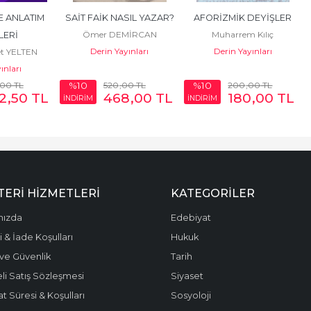
E ANLATIM 
SAİT FAİK NASIL YAZAR?
AFORİZMİK DEYİŞLER
Ömer DEMİRCAN
Muharrem Kılıç
LERİ
Derin Yayınları
Derin Yayınları
 YELTEN
ınları
,00
TL
520
,00
TL
200
,00
TL
%10
%10
2
,50
TL
468
,00
TL
180
,00
TL
İNDİRİM
İNDİRİM
ERI HIZMETLERI
KATEGORILER
mızda
Edebiyat
 & İade Koşulları
Hukuk
k ve Güvenlik
Tarih
li Satış Sözleşmesi
Siyaset
t Süresi & Koşulları
Sosyoloji