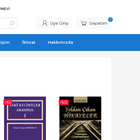
INEVI
0
Üye Girişi
Sepetim
tişim
İktisat
Hakkımızda
-%
5
-%
10