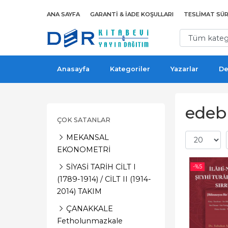
ANA SAYFA
GARANTI & İADE KOŞULLARI
TESLIMAT SÜR
Anasayfa
Kategoriler
Yazarlar
De
edeb
ÇOK SATANLAR
MEKANSAL
EKONOMETRİ
SİYASİ TARİH CİLT I
-%
5
(1789-1914) / CİLT II (1914-
2014) TAKIM
ÇANAKKALE
Fetholunmazkale