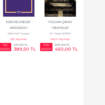
ESKİ KELİMELER 
YOLDAN ÇIKAN 
ARASINDA 1
HİKAYELER
Mehmet Turgut
M. Hasan EKEN
BERBERCAN
Der Yayınları
Derin Yayınları
410
,00
TL
500
,00
TL
%5
%10
389
,50
TL
450
,00
TL
İNDİRİM
İNDİRİM