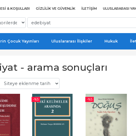
ESI & KOŞULLARI
GIZLILIK VE GÜVENLIK
İLETIŞIM
ULUSLARARASI YAY
rin Çocuk Yayınları
Uluslararası İlişkiler
Hukuk
İle
iyat - arama sonuçları
-%
5
-%
5