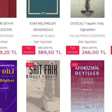
E ŞEYHİ 
ESKİ KELİMELER 
DOĞUŞ / Yaşam Yolu 
UDDİSE 
ARASINDA 2
Öğretileri
ARMAĞAN
Mehmet Turgut
Murat PINAR ÖZDEMİR
RUH
ınları
BERBERCAN
Der Yayınları
Der Yayınları
00
TL
410
,00
TL
280
,00
TL
%5
%5
9
,25
TL
389
,50
TL
266
,00
TL
İNDİRİM
İNDİRİM
-%
10
-%
10