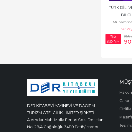
TÜRK DİLİ V
BİLGİ
Muhammet
Der Yay
950
%5
90
İNDİRİM
MÜŞT
Hakkı
Garanti
DER KİTABEVİ YAYINEVİ VE DAĞITIM
Gizlili
TURİZM OTELCİLİK LİMİTED ŞİRKETİ
Mesafe
Alemdar Mah. Molla Fenari Sok. Der Han
Teslima
No: 28/A Cağaloğlu 34110 Fatih/İstanbul