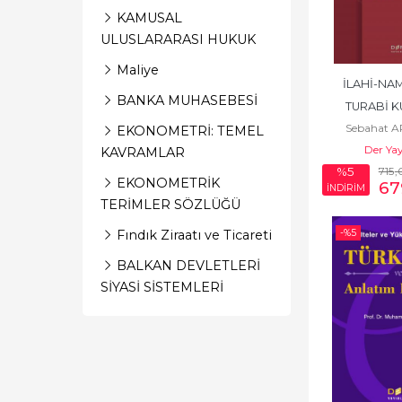
KAMUSAL
ULUSLARARASI HUKUK
Maliye
İLAHİ-NAM
BANKA MUHASEBESİ
TURABİ K
Sebahat 
SIR
EKONOMETRİ: TEMEL
Der Yay
KAVRAMLAR
715
,
%5
EKONOMETRİK
67
İNDİRİM
TERİMLER SÖZLÜĞÜ
-%
5
Fındık Ziraatı ve Ticareti
BALKAN DEVLETLERİ
SİYASİ SİSTEMLERİ