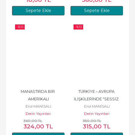
Sepete Ekle
Sepete Ekle
-%
10
-%
10
MANASTIRDA BİR 
TÜRKİYE – AVRUPA 
AMERİKALI
İLİŞKİLERİNDE "SESSİZ 
Erol MANİSALI
Erol MANİSALI
DARBE"
Derin Yayınları
Derin Yayınları
360
,00
TL
350
,00
TL
324
,00
TL
315
,00
TL