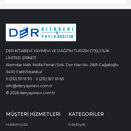
DER KİTABEVİ YAYINEVİ VE DAĞITIM TURİZM OTELCİLİK
LİMİTED ŞİRKETİ
Alemdar Mah. Molla Fenari Sok. Der Han No: 28/A Cağaloğlu
34110 Fatih/İstanbul
0 (212) 511 51 90
0 (212) 527 01 65
info@deryayinevi.com.tr
© 2026 deryayinevi.com.tr
MÜŞTERI HIZMETLERI
KATEGORILER
Hakkımızda
Edebiyat