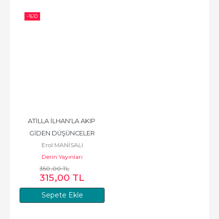
-%
10
ATİLLA İLHAN'LA AKIP 
GİDEN DÜŞÜNCELER
Erol MANİSALI
Derin Yayınları
350
,00
TL
315
,00
TL
Sepete Ekle