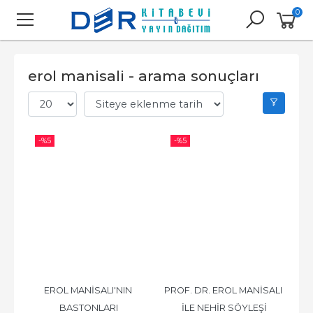
0
erol manisali - arama sonuçları
-%
5
-%
5
EROL MANİSALI'NIN 
PROF. DR. EROL MANİSALI 
BASTONLARI
İLE NEHİR SÖYLEŞİ