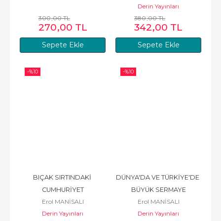
Derin Yayınları
300
,00
TL
380
,00
TL
270
,00
TL
342
,00
TL
Sepete Ekle
Sepete Ekle
-%
10
-%
10
BIÇAK SIRTINDAKİ 
DÜNYA'DA VE TÜRKİYE'DE 
CUMHURİYET
BÜYÜK SERMAYE
Erol MANİSALI
Erol MANİSALI
Derin Yayınları
Derin Yayınları