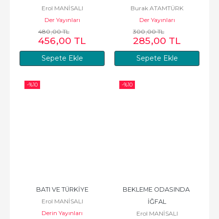
Erol MANİSALI
Burak ATAMTÜRK
Der Yayınları
Der Yayınları
480
,00
TL
300
,00
TL
456
,00
TL
285
,00
TL
Sepete Ekle
Sepete Ekle
-%
10
-%
10
BATI VE TÜRKİYE
BEKLEME ODASINDA 
Erol MANİSALI
İĞFAL
Derin Yayınları
Erol MANİSALI