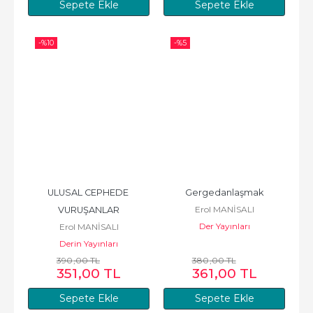
Sepete Ekle
Sepete Ekle
-%
10
-%
5
ULUSAL CEPHEDE 
Gergedanlaşmak
Erol MANİSALI
VURUŞANLAR
Der Yayınları
Erol MANİSALI
Derin Yayınları
390
,00
TL
380
,00
TL
351
,00
TL
361
,00
TL
Sepete Ekle
Sepete Ekle