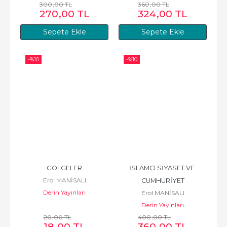
300
,00
TL
360
,00
TL
270
,00
TL
324
,00
TL
Sepete Ekle
Sepete Ekle
-%
10
-%
10
GÖLGELER
İSLAMCI SİYASET VE 
Erol MANİSALI
CUMHURİYET
Derin Yayınları
Erol MANİSALI
Derin Yayınları
20
,00
TL
400
,00
TL
18
,00
TL
360
,00
TL