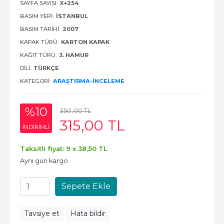
SAYFA SAYISI:
X+254
BASIM YERI:
İSTANBUL
BASIM TARIHI:
2007
KAPAK TÜRÜ:
KARTON KAPAK
KAĞIT TÜRÜ:
3. HAMUR
DILI:
TÜRKÇE
KATEGORI:
ARAŞTIRMA-İNCELEME
%10
350
,00
TL
315
,00
TL
INDIRIMLI
Taksitli fiyat: 9 x
38
,50
TL
Aynı gün kargo
Sepete Ekle
Tavsiye et
Hata bildir