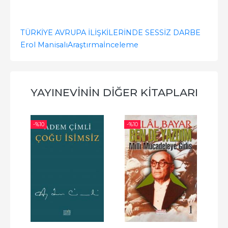
TÜRKİYE AVRUPA İLİŞKİLERİNDE SESSİZ DARBE
Erol Manisalı
Araştırma
İnceleme
YAYINEVININ DIĞER KITAPLARI
-%
10
-%
10
-%