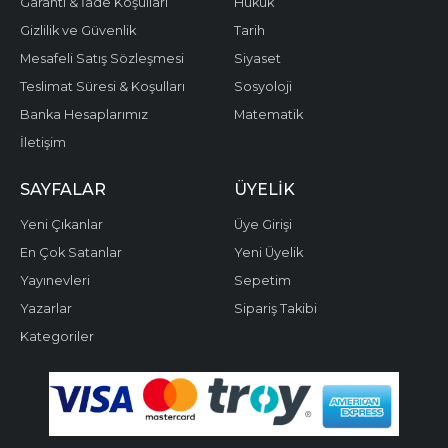
Garanti & İade Koşulları
Hukuk
Gizlilik ve Güvenlik
Tarih
Mesafeli Satış Sözleşmesi
Siyaset
Teslimat Süresi & Koşulları
Sosyoloji
Banka Hesaplarımız
Matematik
İletişim
SAYFALAR
ÜYELIK
Yeni Çıkanlar
Üye Girişi
En Çok Satanlar
Yeni Üyelik
Yayınevleri
Sepetim
Yazarlar
Sipariş Takibi
Kategoriler