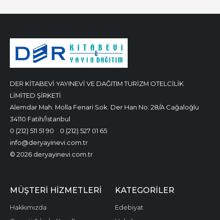
DER KİTABEVİ YAYINEVİ VE DAĞITIM TURİZM OTELCİLİK
LİMİTED ŞİRKETİ
Alemdar Mah. Molla Fenari Sok. Der Han No: 28/A Cağaloğlu
34110 Fatih/İstanbul
0 (212) 511 51 90
0 (212) 527 01 65
info@deryayinevi.com.tr
© 2026 deryayinevi.com.tr
MÜŞTERI HIZMETLERI
KATEGORILER
Hakkımızda
Edebiyat