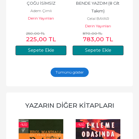
ÇOĞU İSİMSİZ
BENDE YAZDIM (8 Cilt 
Adem Çimli
Takım)
Derin Yayınları
Celal BAYAR
Derin Yayınları
250
,00
TL
870
,00
TL
225
,00
TL
783
,00
TL
Sepete Ekle
Sepete Ekle
Tümünü göster
YAZARIN DIĞER KITAPLARI
-%
10
-%
10
-%