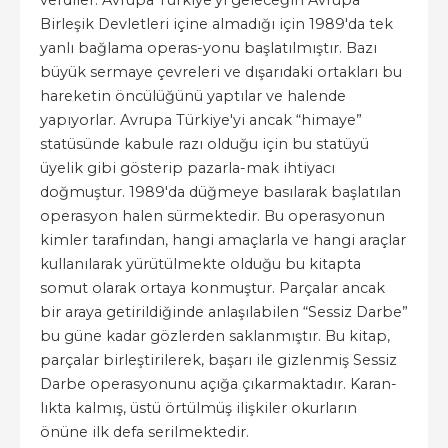
verdiler. Avrupa Türkiye'yi geleceğin Avrupa
Birleşik Devletleri içine almadığı için 1989'da tek
yanlı bağlama operas-yonu başlatılmıştır. Bazı
büyük sermaye çevreleri ve dışarıdaki ortakları bu
hareketin öncülüğünü yaptılar ve halende
yapıyorlar. Avrupa Türkiye'yi ancak “himaye”
statüsünde kabule razı olduğu için bu statüyü
üyelik gibi gösterip pazarla-mak ihtiyacı
doğmuştur. 1989'da düğmeye basılarak başlatılan
operasyon halen sürmektedir. Bu operasyonun
kimler tarafından, hangi amaçlarla ve hangi araçlar
kullanılarak yürütülmekte olduğu bu kitapta
somut olarak ortaya konmuştur. Parçalar ancak
bir araya getirildiğinde anlaşılabilen “Sessiz Darbe”
bu güne kadar gözlerden saklanmıştır. Bu kitap,
parçalar birleştirilerek, başarı ile gizlenmiş Sessiz
Darbe operasyonunu açığa çıkarmaktadır. Karan-
lıkta kalmış, üstü örtülmüş ilişkiler okurların
önüne ilk defa serilmektedir.