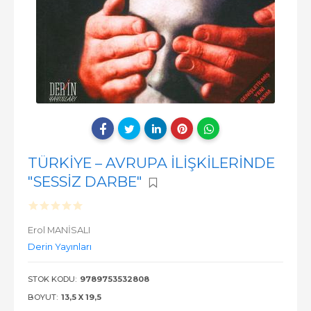
TÜRKİYE – AVRUPA İLİŞKİLERİNDE
"SESSİZ DARBE"
Erol MANİSALI
Derin Yayınları
STOK KODU:
9789753532808
BOYUT:
13,5 X 19,5