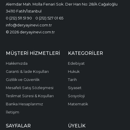
Alemdar Mah. Molla Fenari Sok. Der Han No: 28/A Cağaloğlu
34110 Fatih/İstanbul
0 (212) 511 51 90
0 (212) 527 01 65
info@deryayinevi.com.tr
© 2026 deryayinevi.com.tr
MÜŞTERI HIZMETLERI
KATEGORILER
Hakkımızda
Edebiyat
Garanti & İade Koşulları
Hukuk
Gizlilik ve Güvenlik
Tarih
Mesafeli Satış Sözleşmesi
Siyaset
Teslimat Süresi & Koşulları
Sosyoloji
Banka Hesaplarımız
Matematik
İletişim
SAYFALAR
ÜYELIK