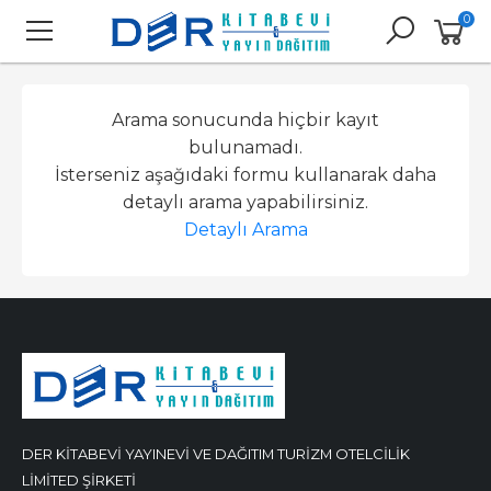
0
Arama sonucunda hiçbir kayıt
bulunamadı.
İsterseniz aşağıdaki formu kullanarak daha
detaylı arama yapabilirsiniz.
Detaylı Arama
DER KİTABEVİ YAYINEVİ VE DAĞITIM TURİZM OTELCİLİK
LİMİTED ŞİRKETİ