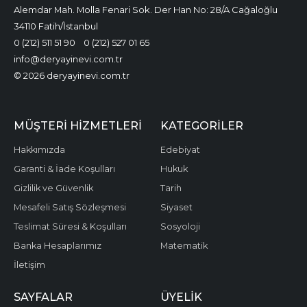
Alemdar Mah. Molla Fenari Sok. Der Han No: 28/A Cağaloğlu
34110 Fatih/İstanbul
0 (212) 511 51 90
0 (212) 527 01 65
info@deryayinevi.com.tr
© 2026 deryayinevi.com.tr
MÜŞTERI HIZMETLERI
KATEGORILER
Hakkımızda
Edebiyat
Garanti & İade Koşulları
Hukuk
Gizlilik ve Güvenlik
Tarih
Mesafeli Satış Sözleşmesi
Siyaset
Teslimat Süresi & Koşulları
Sosyoloji
Banka Hesaplarımız
Matematik
İletişim
SAYFALAR
ÜYELIK