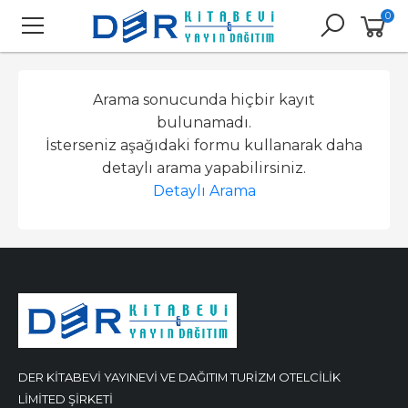
0
Arama sonucunda hiçbir kayıt
bulunamadı.
İsterseniz aşağıdaki formu kullanarak daha
detaylı arama yapabilirsiniz.
Detaylı Arama
DER KİTABEVİ YAYINEVİ VE DAĞITIM TURİZM OTELCİLİK
LİMİTED ŞİRKETİ