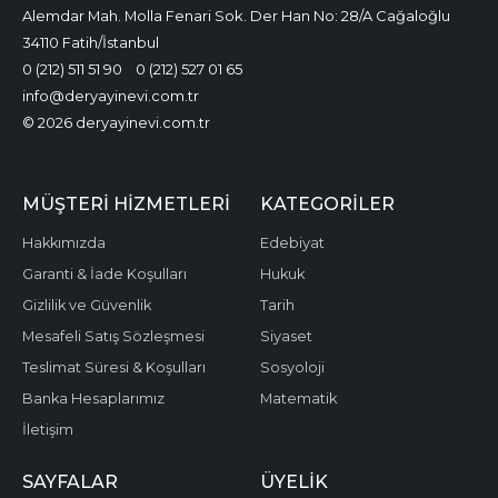
Alemdar Mah. Molla Fenari Sok. Der Han No: 28/A Cağaloğlu
34110 Fatih/İstanbul
0 (212) 511 51 90
0 (212) 527 01 65
info@deryayinevi.com.tr
© 2026 deryayinevi.com.tr
MÜŞTERI HIZMETLERI
KATEGORILER
Hakkımızda
Edebiyat
Garanti & İade Koşulları
Hukuk
Gizlilik ve Güvenlik
Tarih
Mesafeli Satış Sözleşmesi
Siyaset
Teslimat Süresi & Koşulları
Sosyoloji
Banka Hesaplarımız
Matematik
İletişim
SAYFALAR
ÜYELIK