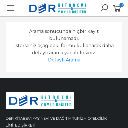
0
Arama sonucunda hiçbir kayıt
bulunamadı.
İsterseniz aşağıdaki formu kullanarak daha
detaylı arama yapabilirsiniz.
Detaylı Arama
DER KİTABEVİ YAYINEVİ VE DAĞITIM TURİZM OTELCİLİK
LİMİTED ŞİRKETİ