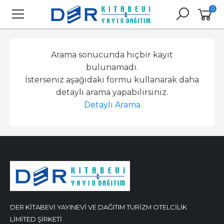
0
Arama sonucunda hiçbir kayıt
bulunamadı.
İsterseniz aşağıdaki formu kullanarak daha
detaylı arama yapabilirsiniz.
Detaylı Arama
DER KİTABEVİ YAYINEVİ VE DAĞITIM TURİZM OTELCİLİK
LİMİTED ŞİRKETİ