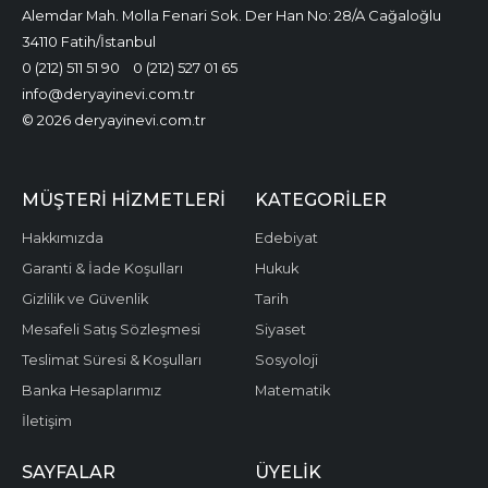
Alemdar Mah. Molla Fenari Sok. Der Han No: 28/A Cağaloğlu
34110 Fatih/İstanbul
0 (212) 511 51 90
0 (212) 527 01 65
info@deryayinevi.com.tr
© 2026 deryayinevi.com.tr
MÜŞTERI HIZMETLERI
KATEGORILER
Hakkımızda
Edebiyat
Garanti & İade Koşulları
Hukuk
Gizlilik ve Güvenlik
Tarih
Mesafeli Satış Sözleşmesi
Siyaset
Teslimat Süresi & Koşulları
Sosyoloji
Banka Hesaplarımız
Matematik
İletişim
SAYFALAR
ÜYELIK