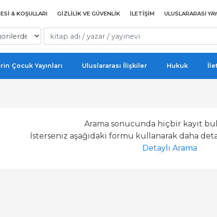
ESI & KOŞULLARI
GIZLILIK VE GÜVENLIK
İLETIŞIM
ULUSLARARASI YAY
rin Çocuk Yayınları
Uluslararası İlişkiler
Hukuk
İle
Arama sonucunda hiçbir kayıt bu
İsterseniz aşağıdaki formu kullanarak daha detay
Detaylı Arama