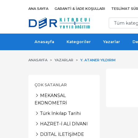
ANA SAYFA
GARANTI & İADE KOŞULLARI
TESLIMAT SÜR
Anasayfa
Kategoriler
Yazarlar
De
ANASAYFA
YAZARLAR
Y. ATANER YILDIRIM
ÇOK SATANLAR
MEKANSAL
EKONOMETRİ
Türk İnkılap Tarihi
HAZRET-İ ALİ DİVANI
DİJİTAL İLETİŞİMDE