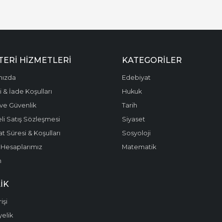
ERI HIZMETLERI
KATEGORILER
mızda
Edebiyat
 & İade Koşulları
Hukuk
k ve Güvenlik
Tarih
li Satış Sözleşmesi
Siyaset
t Süresi & Koşulları
Sosyoloji
Hesaplarımız
Matematik
m
IK
işi
yelik