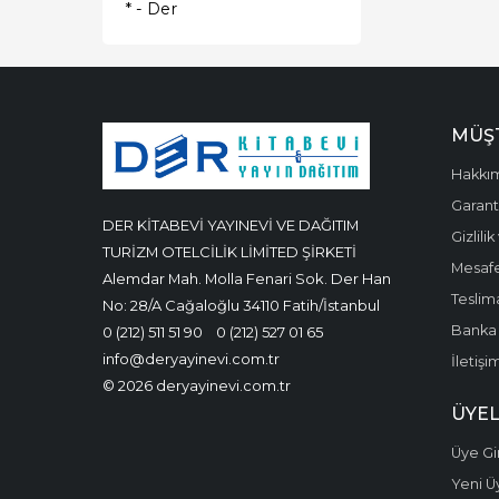
* - Der
MÜŞT
Hakkı
Garanti
DER KİTABEVİ YAYINEVİ VE DAĞITIM
Gizlili
TURİZM OTELCİLİK LİMİTED ŞİRKETİ
Mesafe
Alemdar Mah. Molla Fenari Sok. Der Han
Teslima
No: 28/A Cağaloğlu 34110 Fatih/İstanbul
Banka 
0 (212) 511 51 90
0 (212) 527 01 65
info@deryayinevi.com.tr
İletişi
© 2026 deryayinevi.com.tr
ÜYEL
Üye Gir
Yeni Ü