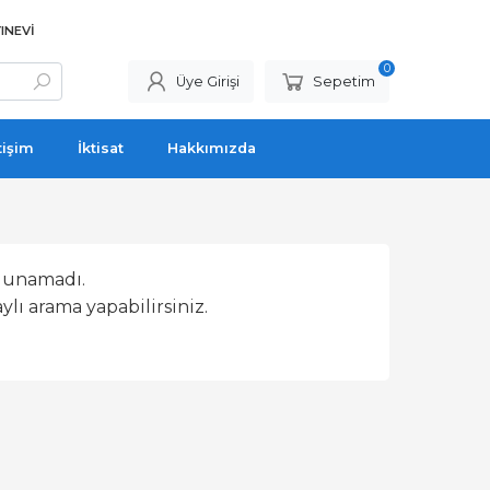
INEVI
0
Üye Girişi
Sepetim
tişim
İktisat
Hakkımızda
lunamadı.
lı arama yapabilirsiniz.