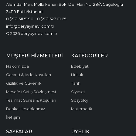
Alemdar Mah. Molla Fenari Sok. Der Han No: 28/A Cağaloğlu
34110 Fatih/İstanbul
0 (212) 511 51 90
0 (212) 527 01 65
info@deryayinevi.com.tr
© 2026 deryayinevi.com.tr
MÜŞTERI HIZMETLERI
KATEGORILER
Hakkımızda
Edebiyat
Garanti & İade Koşulları
Hukuk
Gizlilik ve Güvenlik
Tarih
Mesafeli Satış Sözleşmesi
Siyaset
Teslimat Süresi & Koşulları
Sosyoloji
Banka Hesaplarımız
Matematik
İletişim
SAYFALAR
ÜYELIK