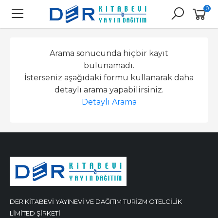
0
Arama sonucunda hiçbir kayıt
bulunamadı.
İsterseniz aşağıdaki formu kullanarak daha
detaylı arama yapabilirsiniz.
Detaylı Arama
DER KİTABEVİ YAYINEVİ VE DAĞITIM TURİZM OTELCİLİK
LİMİTED ŞİRKETİ