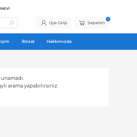
INEVI
0
Üye Girişi
Sepetim
tişim
İktisat
Hakkımızda
lunamadı.
lı arama yapabilirsiniz.