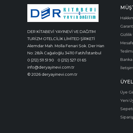
MÜŞT
Hakkı
Garanti
DER KİTABEVİ YAYINEVİ VE DAĞITIM
Gizlili
TURİZM OTELCİLİK LİMİTED ŞİRKETİ
Mesafe
Alemdar Mah. Molla Fenari Sok. Der Han
Teslima
No: 28/A Cağaloğlu 34110 Fatih/İstanbul
Banka 
0 (212) 511 51 90
0 (212) 527 01 65
info@deryayinevi.com.tr
İletişi
© 2026 deryayinevi.com.tr
ÜYEL
Üye Gir
Yeni Ü
Sepet
Sipariş