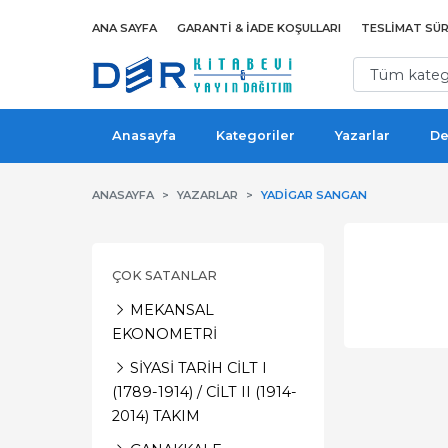
ANA SAYFA
GARANTI & İADE KOŞULLARI
TESLIMAT SÜR
Anasayfa
Kategoriler
Yazarlar
De
ANASAYFA
YAZARLAR
YADIGAR SANGAN
ÇOK SATANLAR
MEKANSAL
EKONOMETRİ
SİYASİ TARİH CİLT I
(1789-1914) / CİLT II (1914-
2014) TAKIM