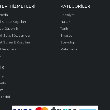
ERI HIZMETLERI
KATEGORILER
mızda
Edebiyat
 & İade Koşulları
Hukuk
k ve Güvenlik
Tarih
li Satış Sözleşmesi
Siyaset
t Süresi & Koşulları
Sosyoloji
Hesaplarımız
Matematik
m
IK
işi
yelik
im
 Takibi