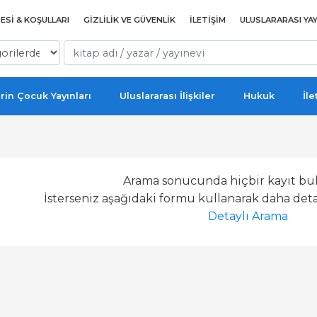
ESI & KOŞULLARI
GIZLILIK VE GÜVENLIK
İLETIŞIM
ULUSLARARASI YAY
rin Çocuk Yayınları
Uluslararası İlişkiler
Hukuk
İle
Arama sonucunda hiçbir kayıt bu
İsterseniz aşağıdaki formu kullanarak daha detay
Detaylı Arama