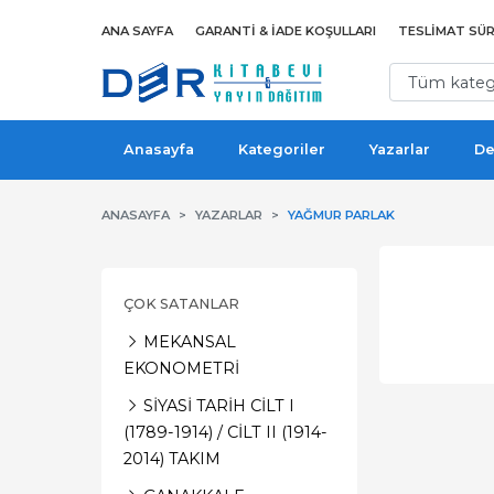
ANA SAYFA
GARANTI & İADE KOŞULLARI
TESLIMAT SÜR
Anasayfa
Kategoriler
Yazarlar
De
ANASAYFA
YAZARLAR
YAĞMUR PARLAK
ÇOK SATANLAR
MEKANSAL
EKONOMETRİ
SİYASİ TARİH CİLT I
(1789-1914) / CİLT II (1914-
2014) TAKIM