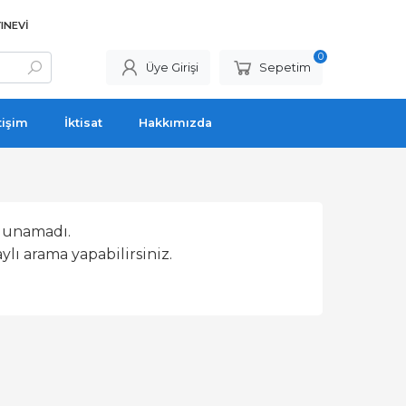
INEVI
0
Üye Girişi
Sepetim
tişim
İktisat
Hakkımızda
lunamadı.
lı arama yapabilirsiniz.