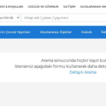
ESI & KOŞULLARI
GIZLILIK VE GÜVENLIK
İLETIŞIM
ULUSLARARASI YAY
rin Çocuk Yayınları
Uluslararası İlişkiler
Hukuk
İle
Arama sonucunda hiçbir kayıt bu
İsterseniz aşağıdaki formu kullanarak daha detay
Detaylı Arama