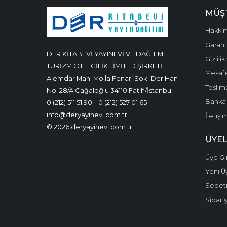
MÜŞT
Hakkı
Garanti
DER KİTABEVİ YAYINEVİ VE DAĞITIM
Gizlili
TURİZM OTELCİLİK LİMİTED ŞİRKETİ
Mesafe
Alemdar Mah. Molla Fenari Sok. Der Han
Teslima
No: 28/A Cağaloğlu 34110 Fatih/İstanbul
Banka 
0 (212) 511 51 90
0 (212) 527 01 65
info@deryayinevi.com.tr
İletişi
© 2026 deryayinevi.com.tr
ÜYEL
Üye Gir
Yeni Ü
Sepet
Sipariş