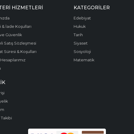
ERI HIZMETLERI
KATEGORILER
mızda
Edebiyat
 & İade Koşulları
Hukuk
k ve Güvenlik
Tarih
li Satış Sözleşmesi
Siyaset
t Süresi & Koşulları
Sosyoloji
Hesaplarımız
Matematik
m
IK
işi
yelik
im
 Takibi