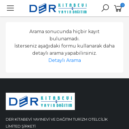
0
Arama sonucunda hiçbir kayıt
bulunamadı.
İsterseniz aşağıdaki formu kullanarak daha
detaylı arama yapabilirsiniz.
Detaylı Arama
DER KİTABEVİ YAYINEVİ VE DAĞITIM TURİZM OTELCİLİK
LİMİTED ŞİRKETİ