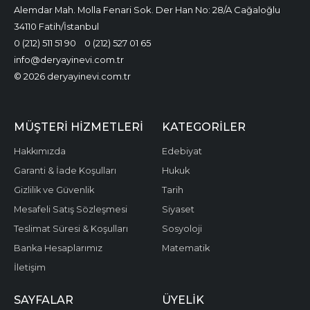
Alemdar Mah. Molla Fenari Sok. Der Han No: 28/A Cağaloğlu
34110 Fatih/İstanbul
0 (212) 511 51 90
0 (212) 527 01 65
info@deryayinevi.com.tr
© 2026 deryayinevi.com.tr
MÜŞTERI HIZMETLERI
KATEGORILER
Hakkımızda
Edebiyat
Garanti & İade Koşulları
Hukuk
Gizlilik ve Güvenlik
Tarih
Mesafeli Satış Sözleşmesi
Siyaset
Teslimat Süresi & Koşulları
Sosyoloji
Banka Hesaplarımız
Matematik
İletişim
SAYFALAR
ÜYELIK