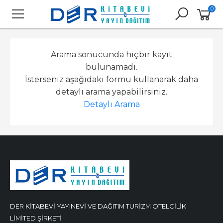
0
Arama sonucunda hiçbir kayıt
bulunamadı.
İsterseniz aşağıdaki formu kullanarak daha
detaylı arama yapabilirsiniz.
Detaylı Arama
DER KİTABEVİ YAYINEVİ VE DAĞITIM TURİZM OTELCİLİK
LİMİTED ŞİRKETİ