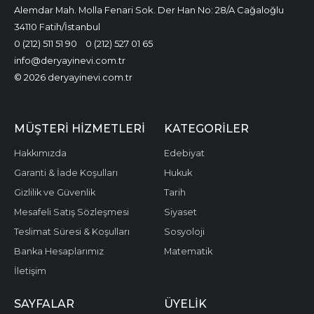
Alemdar Mah. Molla Fenari Sok. Der Han No: 28/A Cağaloğlu
34110 Fatih/İstanbul
0 (212) 511 51 90
0 (212) 527 01 65
info@deryayinevi.com.tr
© 2026 deryayinevi.com.tr
MÜŞTERI HIZMETLERI
KATEGORILER
Hakkımızda
Edebiyat
Garanti & İade Koşulları
Hukuk
Gizlilik ve Güvenlik
Tarih
Mesafeli Satış Sözleşmesi
Siyaset
Teslimat Süresi & Koşulları
Sosyoloji
Banka Hesaplarımız
Matematik
İletişim
SAYFALAR
ÜYELIK