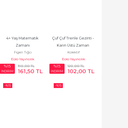
4+ Yaş Matematik 
Çuf Çuf Trenle Gezinti - 
Zamanı
Karın Üstü Zaman 
Figen Tığcı
Kolektif
Aktivite Kitabı
Eolo Yayıncılık
Eolo Yayıncılık
190
,00
TL
120
,00
TL
%15
%15
161
,50
TL
102
,00
TL
İNDİRİM
İNDİRİM
-%
15
-%
15