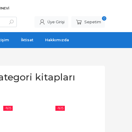
INEVI
0
Üye Girişi
Sepetim
tişim
İktisat
Hakkımızda
tegori kitapları
-%
15
-%
15