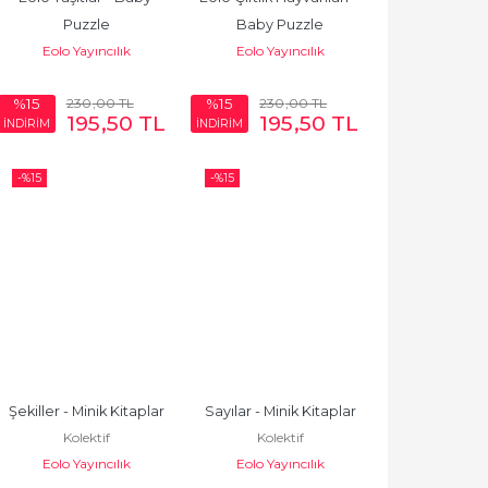
Puzzle
Baby Puzzle
Eolo Yayıncılık
Eolo Yayıncılık
230
,00
TL
230
,00
TL
%15
%15
195
,50
TL
195
,50
TL
İNDİRİM
İNDİRİM
-%
15
-%
15
Şekiller - Minik Kitaplar
Sayılar - Minik Kitaplar
Kolektif
Kolektif
Eolo Yayıncılık
Eolo Yayıncılık