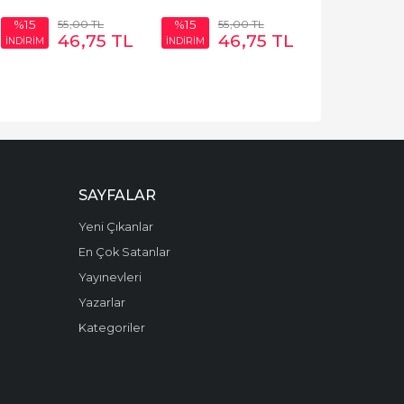
55
,00
TL
55
,00
TL
%15
%15
46
,75
TL
46
,75
TL
İNDİRİM
İNDİRİM
SAYFALAR
Yeni Çıkanlar
En Çok Satanlar
Yayınevleri
Yazarlar
Kategoriler