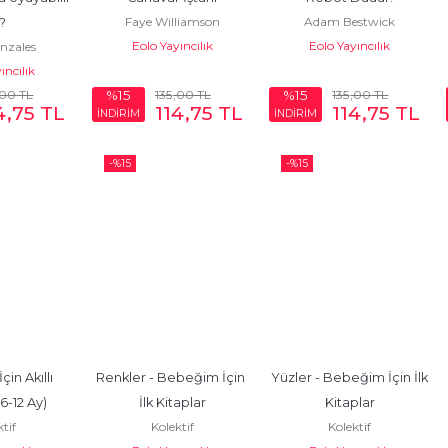
Faye Williamson
Adam Bestwick
?
Eolo Yayıncılık
Eolo Yayıncılık
onzales
ıncılık
,00
TL
135
,00
TL
135
,00
TL
%15
%15
4
,75
TL
114
,75
TL
114
,75
TL
İNDİRİM
İNDİRİM
-%
15
-%
15
n Akıllı 
Renkler - Bebeğim İçin 
Yüzler - Bebeğim İçin İlk 
(6-12 Ay)
İlk Kitaplar
Kitaplar
ktif
Kolektif
Kolektif