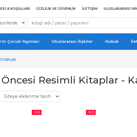
ESI & KOŞULLARI
GIZLILIK VE GÜVENLIK
İLETIŞIM
ULUSLARARASI YAY
rin Çocuk Yayınları
Uluslararası İlişkiler
Hukuk
İle
KITAPLAR
Öncesi Resimli Kitaplar - Ka
-%
15
-%
15