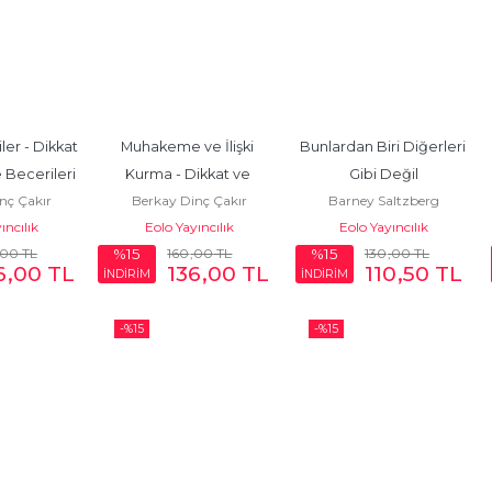
ler - Dikkat 
Muhakeme ve İlişki 
Bunlardan Biri Diğerleri 
Becerileri
Kurma - Dikkat ve 
Gibi Değil
nç Çakır
Berkay Dinç Çakır
Barney Saltzberg
Düşünme Becerileri
ıncılık
Eolo Yayıncılık
Eolo Yayıncılık
,00
TL
160
,00
TL
130
,00
TL
%15
%15
6
,00
TL
136
,00
TL
110
,50
TL
İNDİRİM
İNDİRİM
-%
15
-%
15