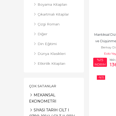
Boyama Kitapları
Çıkartmalı Kitaplar
Çizgi Roman
Diğer
Mantıksal Dizi
ve Düşünme 
Din Eğitimi
Berkay Di
Eolo Yay
Dünya Klasikleri
160
%15
13
Etkinlik Kitapları
İNDİRİM
Hikayeler
-%
15
Hobi-Müzik
ÇOK SATANLAR
Masallar
MEKANSAL
EKONOMETRİ
Okul Öncesi Resimli
Kitaplar
SİYASİ TARİH CİLT I