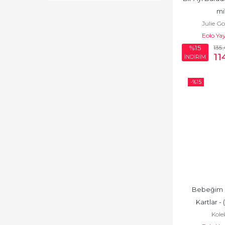
mi
Julie G
Eolo Yay
135
%15
11
İNDİRİM
-%
15
Bebeğim İçi
Kartlar - 
Kole