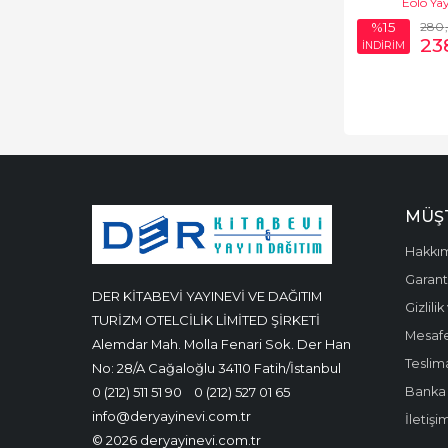
Eolo Yay
280
%15
23
İNDİRİM
MÜŞT
Hakkı
Garanti
DER KİTABEVİ YAYINEVİ VE DAĞITIM
Gizlili
TURİZM OTELCİLİK LİMİTED ŞİRKETİ
Mesafe
Alemdar Mah. Molla Fenari Sok. Der Han
Teslima
No: 28/A Cağaloğlu 34110 Fatih/İstanbul
Banka 
0 (212) 511 51 90
0 (212) 527 01 65
info@deryayinevi.com.tr
İletişi
© 2026 deryayinevi.com.tr