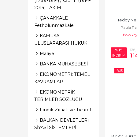
(1789-1914) / CİLT II (1914-
Okul Öncesi Şekilli
2014) TAKIM
Kitaplar
ÇANAKKALE
Teddy Ne
Origami
Fetholunmazkale
Paula Pa
Oyun Kitapları
Eolo Yay
KAMUSAL
ULUSLARARASI HUKUK
Referans Kitaplar
135
%15
Maliye
11
İNDİRİM
Roman-Öykü
BANKA MUHASEBESİ
Şiir Kitapları
-%
15
EKONOMETRİ: TEMEL
Türk Klasikleri
KAVRAMLAR
EKONOMETRİK
Yapbozlu Kitaplar
TERİMLER SÖZLÜĞÜ
Zeka Gelişimi
Fındık Ziraatı ve Ticareti
BALKAN DEVLETLERİ
SİYASİ SİSTEMLERİ
Bir Ayı Burada