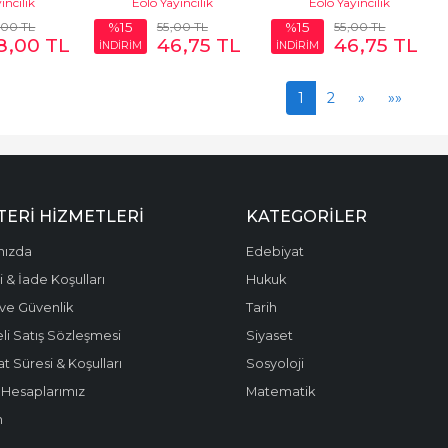
ıncılık
Eolo Yayıncılık
Eolo Yayıncılık
,00
TL
55
,00
TL
55
,00
TL
%15
%15
8
,00
TL
46
,75
TL
46
,75
TL
İNDİRİM
İNDİRİM
1
2
»
»»
ERI HIZMETLERI
KATEGORILER
mızda
Edebiyat
 & İade Koşulları
Hukuk
k ve Güvenlik
Tarih
li Satış Sözleşmesi
Siyaset
t Süresi & Koşulları
Sosyoloji
Hesaplarımız
Matematik
m