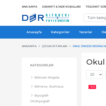
ANA SAYFA
GARANTI & İADE KOŞULLARI
TESLIMAT SÜR
Anasayfa
Kategoriler
Yazarlar
De
ANASAYFA
ÇOCUK KITAPLARI
OKUL ÖNCESI RESIMLI 
Okul 
KATEGORILER
Bilimsel Kitaplar
Bilmece, Bulmaca
-%
15
Biyografi-
Otobiyografi