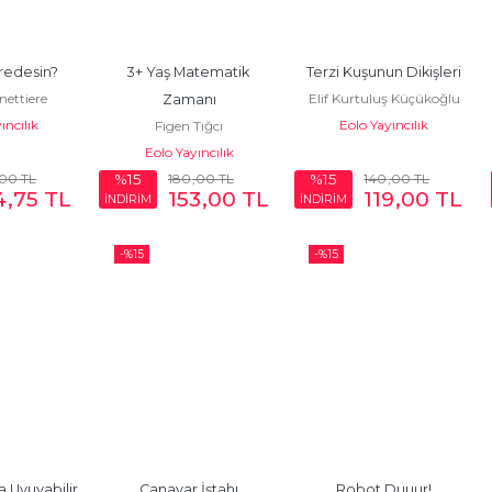
redesin?
3+ Yaş Matematik 
Terzi Kuşunun Dikişleri
nettiere
Elif Kurtuluş Küçükoğlu
Zamanı
ıncılık
Eolo Yayıncılık
Figen Tığcı
Eolo Yayıncılık
,00
TL
180
,00
TL
140
,00
TL
%15
%15
4
,75
TL
153
,00
TL
119
,00
TL
İNDİRİM
İNDİRİM
-%
15
-%
15
 Uyuyabilir 
Canavar İştahı
Robot Duuur!