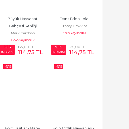
Büyük Hayvanat 
Dans Eden Lola
Tracey Hawkins
Bahçesi Şenliği
Eolo Yayıncılık
Mark Carthew
Eolo Yayıncılık
135
,00
TL
135
,00
TL
%15
%15
114
,75
TL
114
,75
TL
İNDİRİM
İNDİRİM
-%
15
-%
15
Eolo Taşıtlar - Baby 
Eolo Çiftlik Hayvanları - 